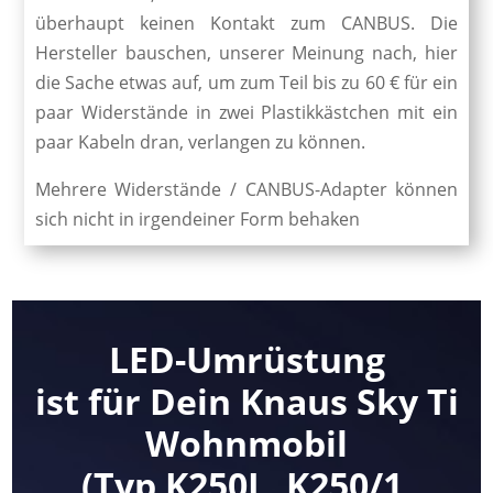
überhaupt keinen Kontakt zum CANBUS. Die
Hersteller bauschen, unserer Meinung nach, hier
die Sache etwas auf, um zum Teil bis zu 60 € für ein
paar Widerstände in zwei Plastikkästchen mit ein
paar Kabeln dran, verlangen zu können.
Mehrere Widerstände / CANBUS-Adapter können
sich nicht in irgendeiner Form behaken
LED-Umrüstung
ist für Dein Knaus Sky Ti
Wohnmobil
(Typ K250L, K250/1,