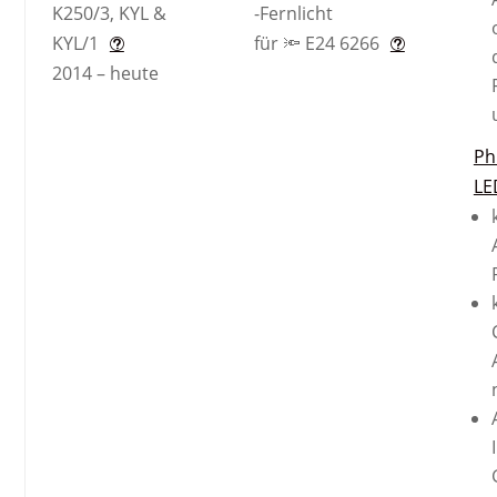
K250/3, KYL &
-Fernlicht
KYL/1
für 🔦 E24 6266
2014 – heute
Ph
LE