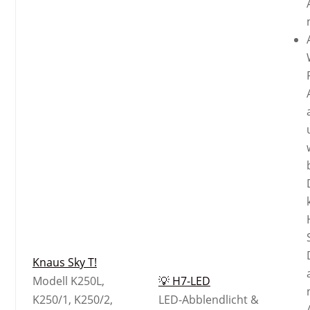
Knaus Sky T!
Modell K250L,
💡 H7-LED
K250/1, K250/2,
LED-Abblendlicht &