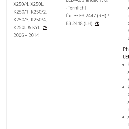
LED-Abblendlicht &
X250/4, X250L,
-Fernlicht
K250/1, K250/2,
für 🔦 E3 2447 (RH) /
K250/3, K250/4,
E3 2448 (LH)
K250L & KYL
2006 – 2014
Ph
LE