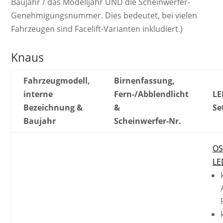
Baujahr / das Modelljahr UND die Scheinwerfer-
Genehmigungsnummer. Dies bedeutet, bei vielen
Fahrzeugen sind Facelift-Varianten inkludiert.)
Knaus
Fahrzeugmodell,
Birnenfassung,
interne
Fern-/Abblendlicht
LE
Bezeichnung &
&
Se
Baujahr
Scheinwerfer-Nr.
OS
LE