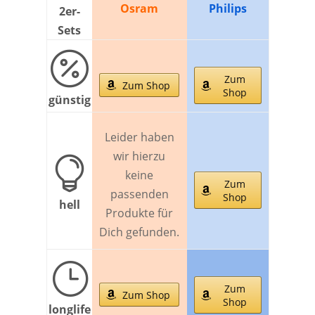
Osram
Philips
2er-
Sets

Zum
Zum Shop
Shop
günstig
Leider haben
wir hierzu

keine
Zum
passenden
Shop
hell
Produkte für
Dich gefunden.
}
Zum
Zum Shop
Shop
longlife