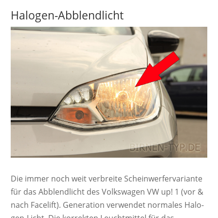
Halogen-Abblendlicht
Die immer noch weit ver­breite Schein­werf­er­va­ri­ante
für das Abblendlicht des Volkswagen VW up! 1 (vor &
nach Facelift). Ge­ne­ra­ti­on ver­wendet nor­ma­les Ha­lo­