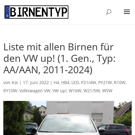
Liste mit allen Birnen für
den VW up! (1. Gen., Typ:
AA/AAN, 2011-2024)
von
Kai
|
17. Juni 2022
|
H4
,
HB4
,
LED
,
P21/4W
,
PY21W
,
R10W
,
RY10W
,
Volkswagen VW
,
VW up!
,
W16W
,
W21/5W
,
W5W