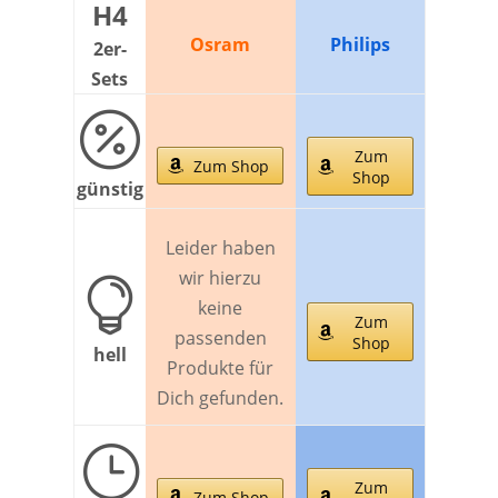
H4
Osram
Philips
2er-
Sets

Zum
Zum Shop
Shop
günstig
Leider haben
wir hierzu

keine
Zum
passenden
Shop
hell
Produkte für
Dich gefunden.
}
Zum
Zum Shop