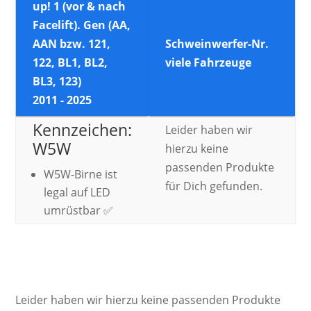
up! 1 (vor & nach
Facelift). Gen (AA,
AAN bzw. 121,
Schweinwerfer-Nr.
122, BL1, BL2,
viele Fahrzeuge
BL3, 123)
2011 - 2025
Kennzeichen:
Leider haben wir
W5W
hierzu keine
passenden Produkte
W5W-Birne ist
für Dich gefunden.
legal auf LED
umrüstbar ✅
Leider haben wir hierzu keine passenden Produkte