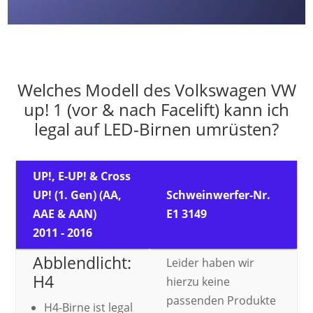
Welches Modell des Volkswagen VW
up! 1 (vor & nach Facelift) kann ich
legal auf LED-Birnen umrüsten?
UP!, E-UP! & Cross
UP! (1. Gen) (AA,
Schweinwerfer-Nr.
AAE & AAN)
E1 3149
2011 - 2016
Abblendlicht:
Leider haben wir
H4
hierzu keine
passenden Produkte
H4-Birne ist legal