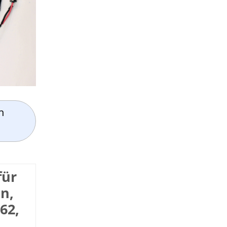
n
für
n,
62,