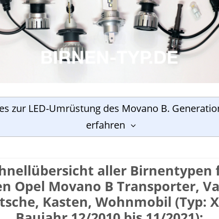
les zur LED-Umrüstung des Movano B. Generatio
erfahren
hnell­übersicht aller Birnen­typen 
en Opel Movano B Transporter, Va
itsche, Kasten, Wohnmobil (Typ: X
Baujahr 12/2010 bis 11/2021):