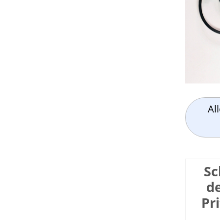
Al
Sc
d
Pr