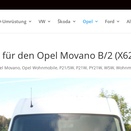
D-Umrüstung
VW
Škoda
Opel
Ford
A
en für den Opel Movano B/2 (X6
el Movano
,
Opel Wohnmobile
,
P21/5W
,
P21W
,
PY21W
,
W5W
,
Wohnm