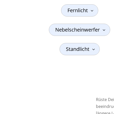
Fernlicht
Nebelscheinwerfer
Standlicht
Rüste De
beeindruc
längere 