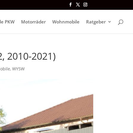
lle PKW
Motorräder
Wohnmobile
Ratgeber
2, 2010-2021)
obile
,
WY5W