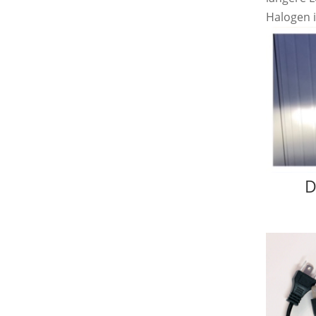
Halogen i
D