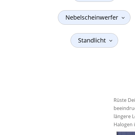
Nebelscheinwerfer
Standlicht
Rüste De
beeindruc
längere 
Halogen i