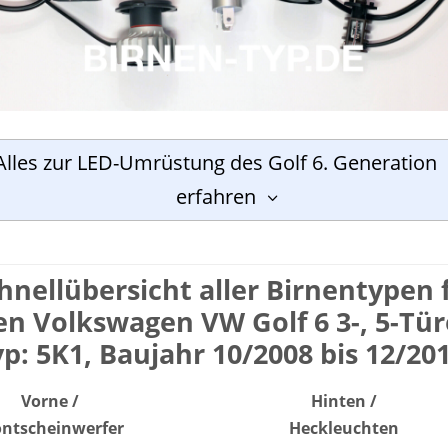
Alles zur LED-Umrüstung des Golf 6. Generation
erfahren
hnell­übersicht aller Birnen­typen 
en Volkswagen VW Golf 6 3-, 5-Tür
yp: 5K1, Baujahr 10/2008 bis 12/201
Vorne /
Hinten /
ont­scheinwerfer
Heck­leuchten