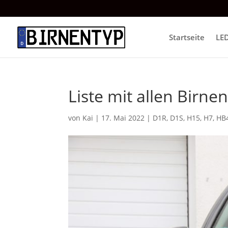
Startseite
LE
Liste mit allen Birne
von
Kai
|
17. Mai 2022
|
D1R
,
D1S
,
H15
,
H7
,
HB