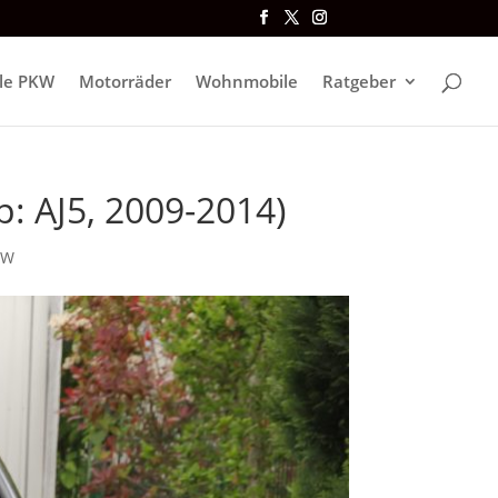
lle PKW
Motorräder
Wohnmobile
Ratgeber
p: AJ5, 2009-2014)
1W