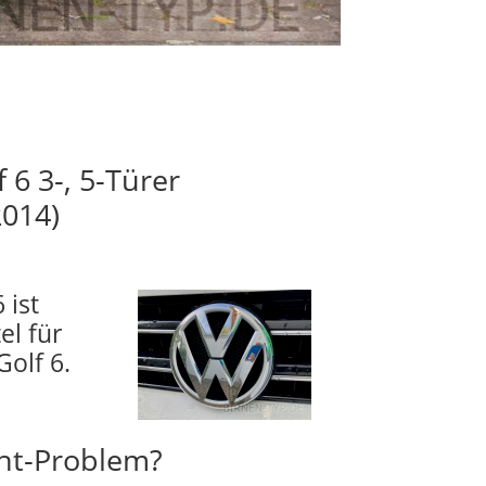
 6 3-, 5-Türer
2014)
 ist
el für
olf 6.
cht-Problem?