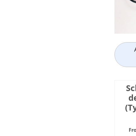
Sc
d
(T
Fr