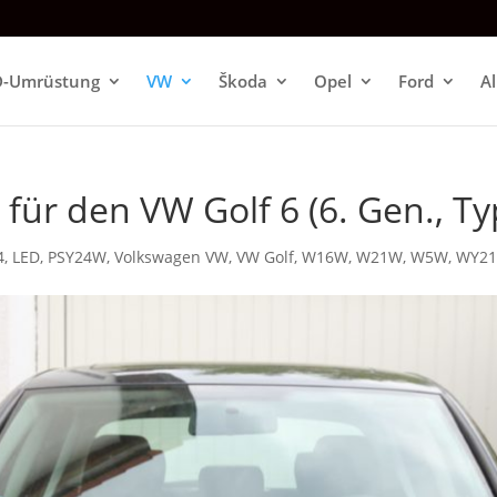
D-Umrüstung
VW
Škoda
Opel
Ford
A
n für den VW Golf 6 (6. Gen., Ty
4
,
LED
,
PSY24W
,
Volkswagen VW
,
VW Golf
,
W16W
,
W21W
,
W5W
,
WY2