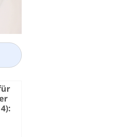
für
er
4):