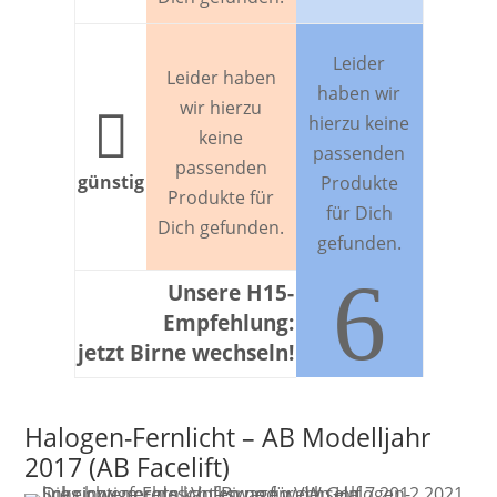
Leider
Leider haben
haben wir
wir hierzu

hierzu keine
keine
passenden
passenden
günstig
Produkte
Produkte für
für Dich
Dich gefunden.
gefunden.
6
Unsere H15-
Empfehlung:
jetzt Birne wechseln!
Halogen-Fernlicht – AB Modelljahr
2017 (AB Facelift)