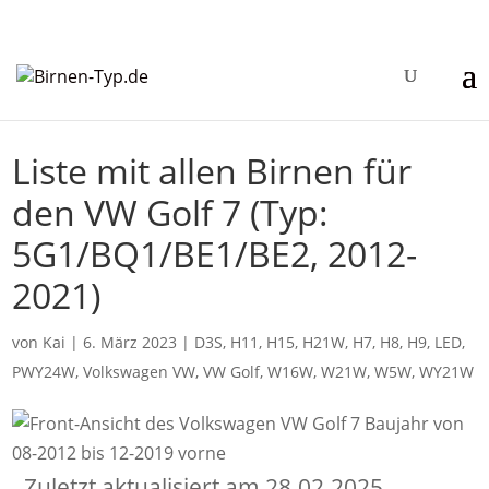
Liste mit allen Birnen für
den VW Golf 7 (Typ:
5G1/BQ1/BE1/BE2, 2012-
2021)
von
Kai
|
6. März 2023
|
D3S
,
H11
,
H15
,
H21W
,
H7
,
H8
,
H9
,
LED
,
PWY24W
,
Volkswagen VW
,
VW Golf
,
W16W
,
W21W
,
W5W
,
WY21W
Zuletzt aktualisiert am 28.02.2025