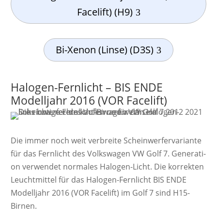
Facelift) (H9)
Bi-Xenon (Linse) (D3S)
Halogen-Fernlicht – BIS ENDE
Modelljahr 2016 (VOR Facelift)
Die immer noch weit ver­breite Schein­werf­er­va­ri­ante
für das Fernlicht des Volkswagen VW Golf 7. Ge­ne­ra­ti­
on ver­wendet nor­ma­les Ha­lo­gen-Licht. Die kor­rek­ten
Leucht­mittel für das Halogen-Fernlicht BIS ENDE
Modelljahr 2016 (VOR Facelift) im Golf 7 sind H15-
Birnen.