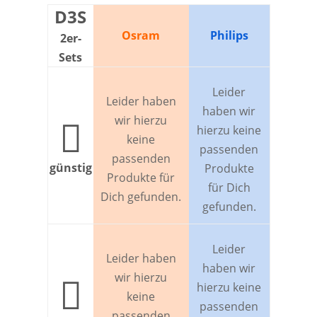
D3S
Osram
Philips
2er-
Sets
Leider
Leider haben
haben wir
wir hierzu

hierzu keine
keine
passenden
passenden
günstig
Produkte
Produkte für
für Dich
Dich gefunden.
gefunden.
Leider
Leider haben
haben wir
wir hierzu

hierzu keine
keine
passenden
passenden