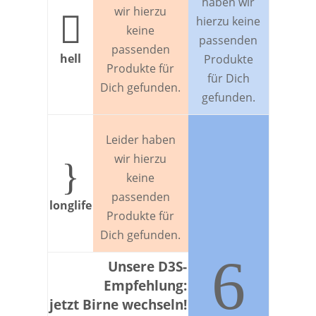
haben wir
wir hierzu

hierzu keine
keine
passenden
passenden
hell
Produkte
Produkte für
für Dich
Dich gefunden.
gefunden.
Leider haben
wir hierzu
}
keine
passenden
longlife
Produkte für
Dich gefunden.
6
Unsere D3S-
Empfehlung:
jetzt Birne wechseln!