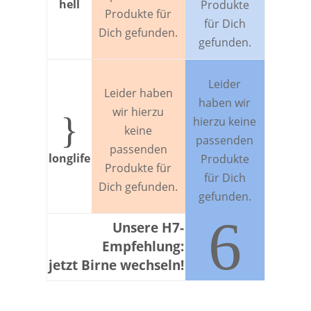
hell
Produkte
Produkte für
für Dich
Dich gefunden.
gefunden.
Leider
Leider haben
haben wir
wir hierzu
}
hierzu keine
keine
passenden
passenden
longlife
Produkte
Produkte für
für Dich
Dich gefunden.
gefunden.
6
Unsere H7-
Empfehlung:
jetzt Birne wechseln!