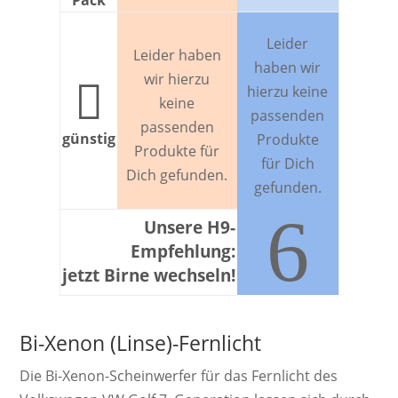
Pack
Leider
Leider haben
haben wir
wir hierzu

hierzu keine
keine
passenden
passenden
günstig
Produkte
Produkte für
für Dich
Dich gefunden.
gefunden.
6
Unsere H9-
Empfehlung:
jetzt Birne wechseln!
Bi-Xenon (Linse)-Fernlicht
Die Bi-Xenon-Schein­werf­er für das Fernlicht des