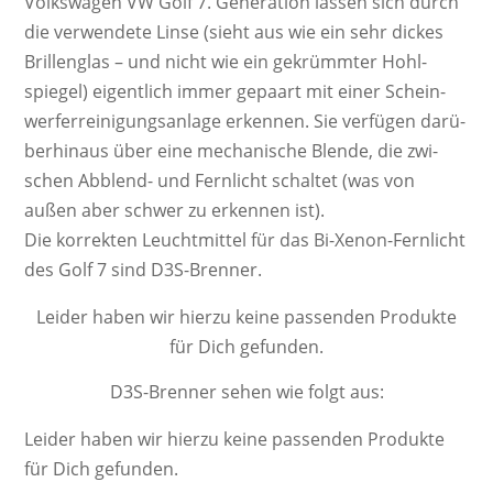
Volkswagen VW Golf 7. Ge­ne­ra­ti­on las­sen sich durch
die ver­wen­dete Linse (sieht aus wie ein sehr dickes
Brillen­glas – und nicht wie ein ge­krümm­ter Hohl­
spiegel) ei­gent­lich immer ge­paart mit einer Schein­
werf­er­rei­ni­gungs­an­lage er­ken­nen. Sie ver­fügen da­rü­
ber­hinaus über eine mecha­nische Blende, die zwi­
schen Ab­blend­- und Fern­licht schal­tet (was von
außen aber schwer zu er­ken­nen ist).
Die kor­rek­ten Leucht­mittel für das Bi-Xenon-Fernlicht
des Golf 7 sind D3S-Brenner.
Leider haben wir hierzu keine passenden Produkte
für Dich gefunden.
D3S-Brenner sehen wie folgt aus:
Leider haben wir hierzu keine passenden Produkte
für Dich gefunden.