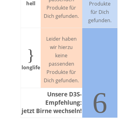
hell
Produkte
Produkte für
für Dich
Dich gefunden.
gefunden.
Leider haben
wir hierzu
}
keine
passenden
longlife
Produkte für
Dich gefunden.
6
Unsere D3S-
Empfehlung:
jetzt Birne wechseln!