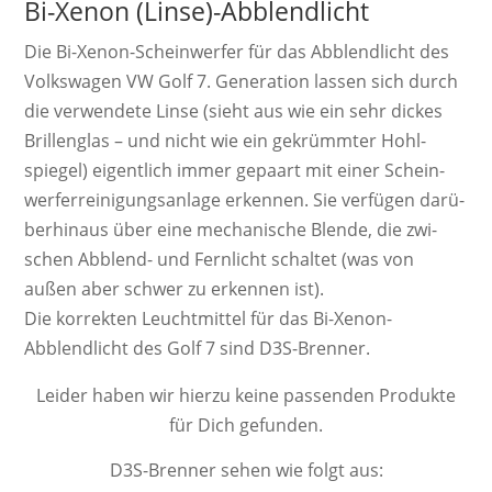
Bi-Xenon (Linse)-Abblendlicht
Die Bi-Xenon-Schein­werf­er für das Abblendlicht des
Volkswagen VW Golf 7. Ge­ne­ra­ti­on las­sen sich durch
die ver­wen­dete Linse (sieht aus wie ein sehr dickes
Brillen­glas – und nicht wie ein ge­krümm­ter Hohl­
spiegel) ei­gent­lich immer ge­paart mit einer Schein­
werf­er­rei­ni­gungs­an­lage er­ken­nen. Sie ver­fügen da­rü­
ber­hinaus über eine mecha­nische Blende, die zwi­
schen Ab­blend­- und Fern­licht schal­tet (was von
außen aber schwer zu er­ken­nen ist).
Die kor­rek­ten Leucht­mittel für das Bi-Xenon-
Abblendlicht des Golf 7 sind D3S-Brenner.
Leider haben wir hierzu keine passenden Produkte
für Dich gefunden.
D3S-Brenner sehen wie folgt aus: