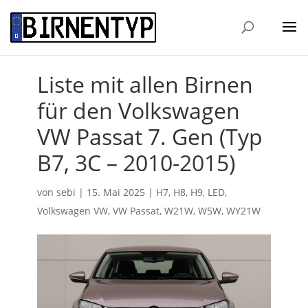
Liste mit allen Birnen
für den Volkswagen
VW Passat 7. Gen (Typ
B7, 3C – 2010-2015)
von
sebi
|
15. Mai 2025
|
H7
,
H8
,
H9
,
LED
,
Volkswagen VW
,
VW Passat
,
W21W
,
W5W
,
WY21W