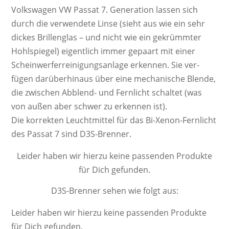
Volkswagen VW Passat 7. Ge­ne­ra­ti­on las­sen sich
durch die ver­wen­dete Linse (sieht aus wie ein sehr
dickes Brillen­glas – und nicht wie ein ge­krümm­ter
Hohl­spiegel) ei­gent­lich immer ge­paart mit einer
Schein­werf­er­rei­ni­gungs­an­lage er­ken­nen. Sie ver­
fügen da­rü­ber­hinaus über eine mecha­nische Blende,
die zwi­schen Ab­blend­- und Fern­licht schal­tet (was
von außen aber schwer zu er­ken­nen ist).
Die kor­rek­ten Leucht­mittel für das Bi-Xenon-Fernlicht
des Passat 7 sind D3S-Brenner.
Leider haben wir hierzu keine passenden Produkte
für Dich gefunden.
D3S-Brenner sehen wie folgt aus:
Leider haben wir hierzu keine passenden Produkte
für Dich gefunden.