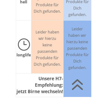
Produkte für
hell
Produkte für
Dich
Dich gefunden.
gefunden.
Leider
Leider haben
haben wir
wir hierzu
}
hierzu keine
keine
passenden
passenden
Produkte für
longlife
Produkte für
Dich
Dich gefunden.
gefunden.
6
Unsere H7-
Empfehlung:
jetzt Birne wechseln!