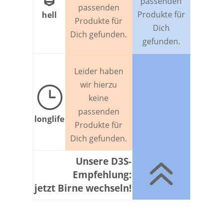
passenden
passenden
Produkte für
hell
Produkte für
Dich
Dich gefunden.
gefunden.
Leider haben
wir hierzu
}
keine
passenden
longlife
Produkte für
Dich gefunden.
6
Unsere D3S-
Empfehlung:
jetzt Birne wechseln!