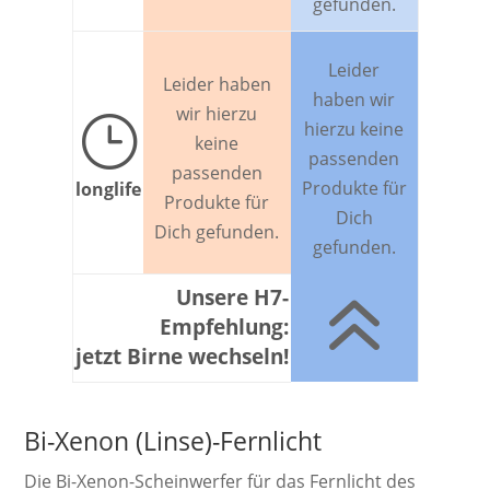
gefunden.
Leider
Leider haben
haben wir
wir hierzu
}
hierzu keine
keine
passenden
passenden
Produkte für
longlife
Produkte für
Dich
Dich gefunden.
gefunden.
6
Unsere H7-
Empfehlung:
jetzt Birne wechseln!
Bi-Xenon (Linse)-Fernlicht
Die Bi-Xenon-Schein­werf­er für das Fernlicht des