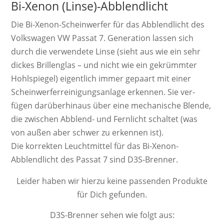
Bi-Xenon (Linse)-Abblendlicht
Die Bi-Xenon-Schein­werf­er für das Abblendlicht des
Volkswagen VW Passat 7. Ge­ne­ra­ti­on las­sen sich
durch die ver­wen­dete Linse (sieht aus wie ein sehr
dickes Brillen­glas – und nicht wie ein ge­krümm­ter
Hohl­spiegel) ei­gent­lich immer ge­paart mit einer
Schein­werf­er­rei­ni­gungs­an­lage er­ken­nen. Sie ver­
fügen da­rü­ber­hinaus über eine mecha­nische Blende,
die zwi­schen Ab­blend­- und Fern­licht schal­tet (was
von außen aber schwer zu er­ken­nen ist).
Die kor­rek­ten Leucht­mittel für das Bi-Xenon-
Abblendlicht des Passat 7 sind D3S-Brenner.
Leider haben wir hierzu keine passenden Produkte
für Dich gefunden.
D3S-Brenner sehen wie folgt aus: