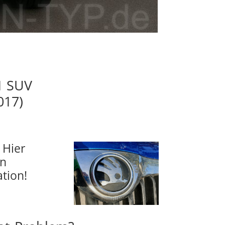
 1 SUV
017)
 Hier
en
tion!