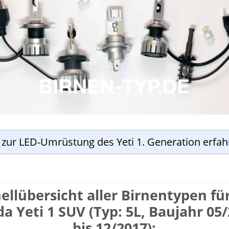
s zur LED-Umrüstung des Yeti 1. Generation erfa
ell­übersicht aller Birnen­typen fü
a Yeti 1 SUV (Typ: 5L, Baujahr 05
bis 12/2017):