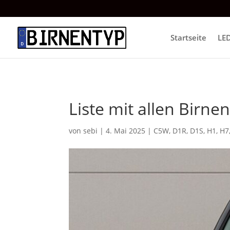
Startseite
LE
Liste mit allen Birne
von
sebi
|
4. Mai 2025
|
C5W
,
D1R
,
D1S
,
H1
,
H7