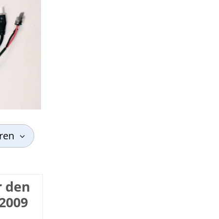
hren
r den
/2009