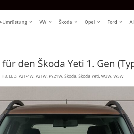
D-Umrüstung
VW
Škoda
Opel
Ford
A
n für den Škoda Yeti 1. Gen (Ty
,
H8
,
LED
,
P21/4W
,
P21W
,
PY21W
,
Škoda
,
Škoda Yeti
,
W3W
,
W5W