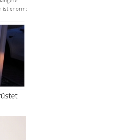
 längere
 ist enorm:
rüstet