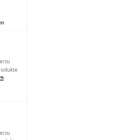
en
ierzu
rodukte
ierzu