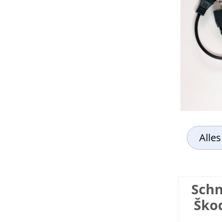
Alle
Schn
Škod