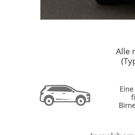
Alle 
(Ty
Eine
f
Birn