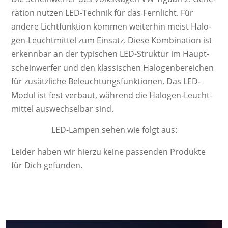
ra­ti­on nutzen LED-Technik für das Fernlicht. Für
andere Licht­funk­tion kom­men wei­ter­hin meist Ha­lo­
gen-Leucht­mittel zum Ein­satz. Diese Kom­bi­na­tion ist
er­kenn­bar an der ty­pi­schen LED-Struktur im Haupt­
schein­werfer und den klas­sisch­en Ha­lo­gen­be­reich­en
für zu­sätz­liche Be­leucht­ungs­funk­tion­en. Das LED-
Modul ist fest ver­baut, wäh­rend die Ha­lo­gen-Leucht­
mittel aus­wech­sel­bar sind.
LED-Lampen sehen wie folgt aus:
Leider haben wir hierzu keine passenden Produkte
für Dich gefunden.