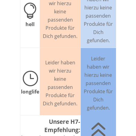
wir hierzu

hierzu keine
keine
passenden
passenden
Produkte für
hell
Produkte für
Dich
Dich gefunden.
gefunden.
Leider
Leider haben
haben wir
wir hierzu
}
hierzu keine
keine
passenden
passenden
Produkte für
longlife
Produkte für
Dich
Dich gefunden.
gefunden.
6
Unsere H7-
Empfehlung: