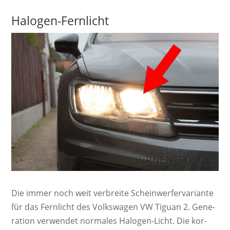
Halogen-Fernlicht
Die immer noch weit ver­breite Schein­werf­er­va­ri­ante
für das Fernlicht des Volkswagen VW Tiguan 2. Ge­ne­
ra­ti­on ver­wendet nor­ma­les Ha­lo­gen-Licht. Die kor­