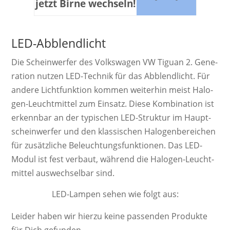
jetzt Birne wechseln!
LED-Abblendlicht
Die Schein­werf­er des Volkswagen VW Tiguan 2. Ge­ne­
ra­ti­on nutzen LED-Technik für das Abblendlicht. Für
andere Licht­funk­tion kom­men wei­ter­hin meist Ha­lo­
gen-Leucht­mittel zum Ein­satz. Diese Kom­bi­na­tion ist
er­kenn­bar an der ty­pi­schen LED-Struktur im Haupt­
schein­werfer und den klas­sisch­en Ha­lo­gen­be­reich­en
für zu­sätz­liche Be­leucht­ungs­funk­tion­en. Das LED-
Modul ist fest ver­baut, wäh­rend die Ha­lo­gen-Leucht­
mittel aus­wech­sel­bar sind.
LED-Lampen sehen wie folgt aus:
Leider haben wir hierzu keine passenden Produkte
für Dich gefunden.