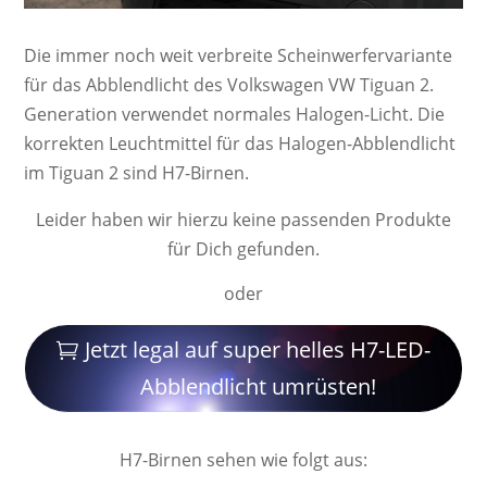
Die immer noch weit ver­breite Schein­werf­er­va­ri­ante
für das Abblendlicht des Volkswagen VW Tiguan 2.
Ge­ne­ra­ti­on ver­wendet nor­ma­les Ha­lo­gen-Licht. Die
kor­rek­ten Leucht­mittel für das Halogen-Abblendlicht
im Tiguan 2 sind H7-Birnen.
Leider haben wir hierzu keine passenden Produkte
für Dich gefunden.
oder
Jetzt legal auf super helles H7-LED-
Abblendlicht umrüsten!
H7-Birnen sehen wie folgt aus: