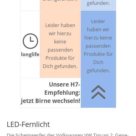
gefunden.
Leider
Leider haben
haben wir
wir hierzu
}
hierzu keine
keine
passenden
passenden
Produkte für
longlife
Produkte für
Dich
Dich gefunden.
gefunden.
6
Unsere H7-
Empfehlung:
jetzt Birne wechseln!
LED-Fernlicht
Die Schein­werf­er des Volkswagen VW Tiguan 2. Ge­ne­