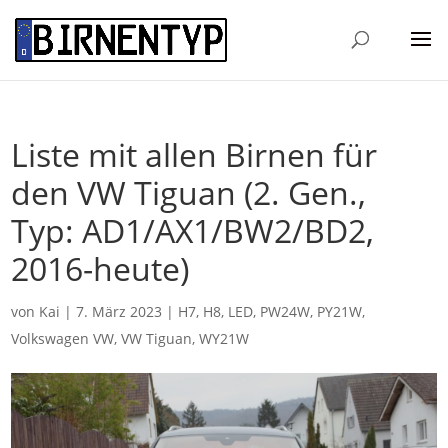
Liste mit allen Birnen für
den VW Tiguan (2. Gen.,
Typ: AD1/AX1/BW2/BD2,
2016-heute)
von
Kai
|
7. März 2023
|
H7
,
H8
,
LED
,
PW24W
,
PY21W
,
Volkswagen VW
,
VW Tiguan
,
WY21W