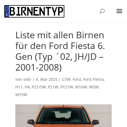
Liste mit allen Birnen
für den Ford Fiesta 6.
Gen (Typ ´02, JH/JD –
2001-2008)
von
sebi
|
4. Mai 2025
|
C5W
,
Ford
,
Ford Fiesta
,
H11
,
H4
,
P21/5W
,
P21W
,
PY21W
,
W16W
,
W5W
,
WY5W