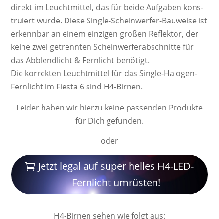
di­rekt im Leucht­mittel, das für beide Auf­ga­ben kons­
tru­iert wurde. Diese Single-Schein­werf­er-Bau­weise ist
er­kenn­bar an einem ein­zi­gen großen Re­flek­tor, der
keine zwei ge­trenn­ten Schein­werf­er­ab­schnit­te für
das Ab­blend­licht & Fern­licht be­nö­tigt.
Die kor­rek­ten Leucht­mittel für das Single-Halogen-
Fernlicht im Fiesta 6 sind H4-Birnen.
Leider haben wir hierzu keine passenden Produkte
für Dich gefunden.
oder
Jetzt legal auf super helles H4-LED-
Fernlicht umrüsten!
H4-Birnen sehen wie folgt aus: