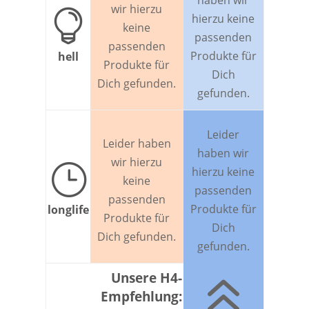
haben wir
wir hierzu

hierzu keine
keine
passenden
passenden
Produkte für
hell
Produkte für
Dich
Dich gefunden.
gefunden.
Leider
Leider haben
haben wir
wir hierzu
}
hierzu keine
keine
passenden
passenden
Produkte für
longlife
Produkte für
Dich
Dich gefunden.
gefunden.
6
Unsere H4-
Empfehlung: