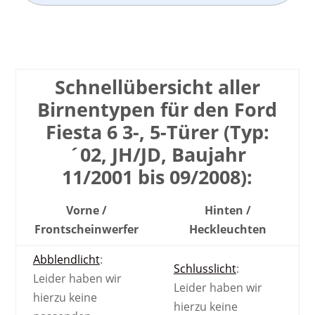
Schnell­übersicht aller
Birnen­typen für den Ford
Fiesta 6 3-, 5-Türer (Typ:
´02, JH/JD, Baujahr
11/2001 bis 09/2008):
Vorne /
Hinten /
Front­scheinwerfer
Heck­leuchten
Abblendlicht
:
Schlusslicht
:
Leider haben wir
Leider haben wir
hierzu keine
hierzu keine