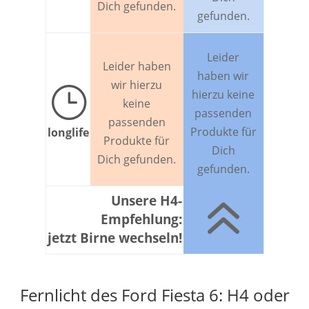
Dich gefunden.
gefunden.
Leider
Leider haben
haben wir
wir hierzu
}
hierzu keine
keine
passenden
passenden
Produkte für
longlife
Produkte für
Dich
Dich gefunden.
gefunden.
6
Unsere H4-
Empfehlung:
jetzt Birne wechseln!
Fernlicht des Ford Fiesta 6: H4 oder