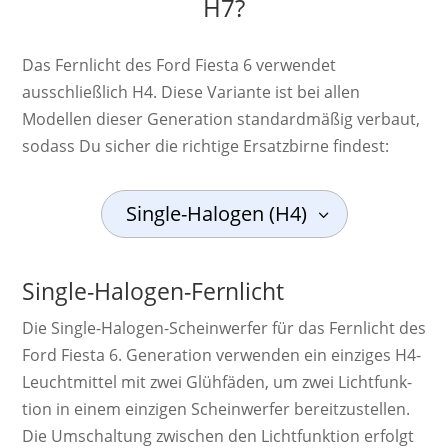
H7?
Das Fernlicht des Ford Fiesta 6 verwendet
ausschließlich H4. Diese Variante ist bei allen
Modellen dieser Generation standardmäßig verbaut,
sodass Du sicher die richtige Ersatzbirne findest:
Single-Halogen (H4)
Single-Halogen-Fernlicht
Die Single-Ha­lo­gen-Schein­werf­er für das Fernlicht des
Ford Fiesta 6. Ge­ne­ra­ti­on ver­wen­den ein ein­zi­ges H4-
Leucht­mit­tel mit zwei Glüh­fäden, um zwei Licht­funk­
tion in einem ein­zi­gen Schein­werf­er bereit­zu­stel­len.
Die Um­schal­tung zwi­schen den Licht­funk­tion er­folgt