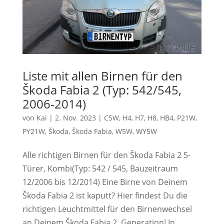
Liste mit allen Birnen für den
Škoda Fabia 2 (Typ: 542/545,
2006-2014)
von
Kai
|
2. Nov. 2023
|
C5W
,
H4
,
H7
,
H8
,
HB4
,
P21W
,
PY21W
,
Škoda
,
Škoda Fabia
,
W5W
,
WY5W
Alle richtigen Birnen für den Škoda Fabia 2 5-
Türer, Kombi(Typ: 542 / 545, Bauzeitraum
12/2006 bis 12/2014) Eine Birne von Deinem
Škoda Fabia 2 ist kaputt? Hier findest Du die
richtigen Leuchtmittel für den Birnenwechsel
an Deinem Škoda Fabia 2. Generation! In