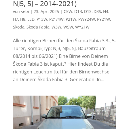
NJ5, 5J – 2014-2021)
von
sebi
|
23. Apr. 2025
|
C5W
,
D1R
,
D1S
,
D3S
,
H4
,
H7
,
H8
,
LED
,
P13W
,
P21/4W
,
P21W
,
PWY24W
,
PY21W
,
Škoda
,
Škoda Fabia
,
W3W
,
W5W
,
WY21W
Alle richtigen Birnen für den Škoda Fabia 3 3-, 5-
Türer, Kombi(Typ: NJ3, NJ5, 5J, Bauzeitraum
08/2014 bis 06/2021) Eine Birne von Deinem
Škoda Fabia 3 ist kaputt? Hier findest Du die
richtigen Leuchtmittel für den Birnenwechsel
an Deinem Škoda Fabia 3. Generation! In...