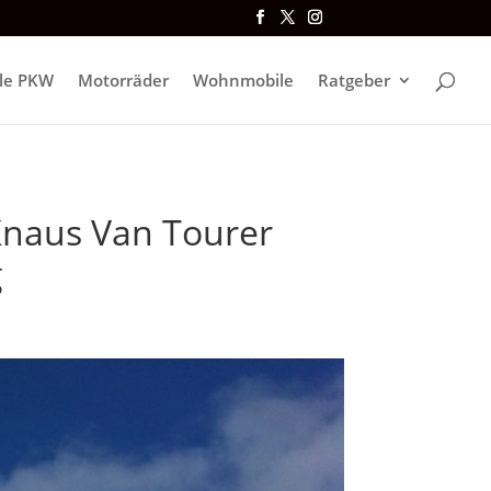
lle PKW
Motorräder
Wohnmobile
Ratgeber
Knaus Van Tourer
g