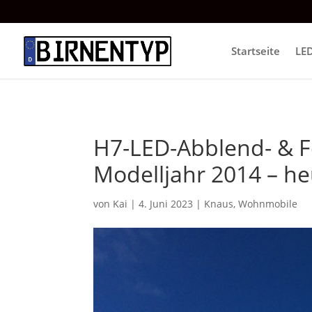
Startseite
LE
H7-LED-Abblend- & F
Modelljahr 2014 – h
von
Kai
|
4. Juni 2023
|
Knaus
,
Wohnmobile