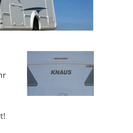
hr
t!