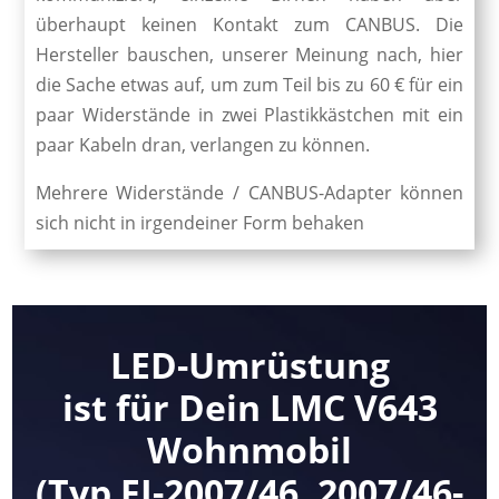
überhaupt keinen Kontakt zum CANBUS. Die
Hersteller bauschen, unserer Meinung nach, hier
die Sache etwas auf, um zum Teil bis zu 60 € für ein
paar Widerstände in zwei Plastikkästchen mit ein
paar Kabeln dran, verlangen zu können.
Mehrere Widerstände / CANBUS-Adapter können
sich nicht in irgendeiner Form behaken
LED-Umrüstung
ist für Dein LMC V643
Wohnmobil
(Typ FI-2007/46, 2007/46-