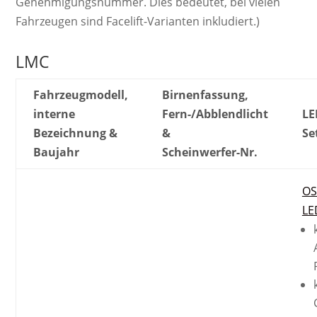
Genehmigungsnummer. Dies bedeutet, bei vielen
Fahrzeugen sind Facelift-Varianten inkludiert.)
LMC
Fahrzeugmodell,
Birnenfassung,
interne
Fern-/Abblendlicht
LE
Bezeichnung &
&
Se
Baujahr
Scheinwerfer-Nr.
OS
LE