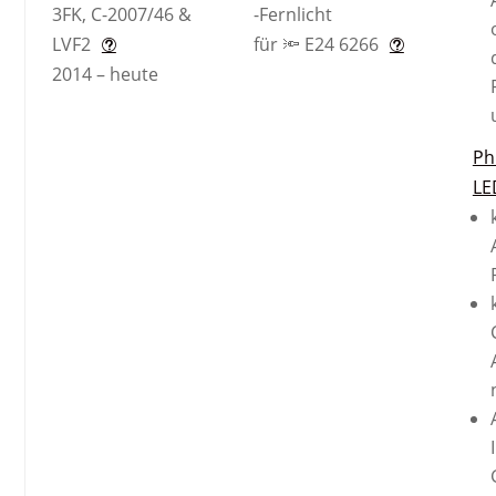
3FK, C-2007/46 &
-Fernlicht
LVF2
für 🔦 E24 6266
2014 – heute
Ph
LE