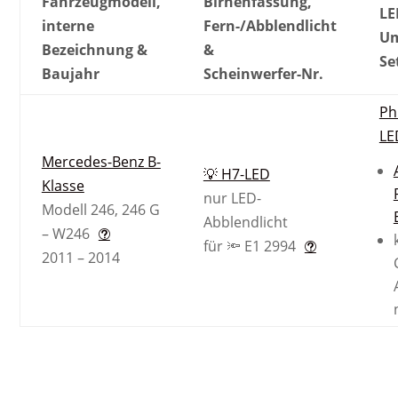
Fahrzeugmodell,
Birnenfassung,
LE
interne
Fern-/Abblendlicht
Um
Bezeichnung &
&
Se
Baujahr
Scheinwerfer-Nr.
Ph
LE
Mercedes-Benz B-
💡 H7-LED
Klasse
nur LED-
Modell 246, 246 G
Abblendlicht
– W246
für 🔦 E1 2994
2011 – 2014