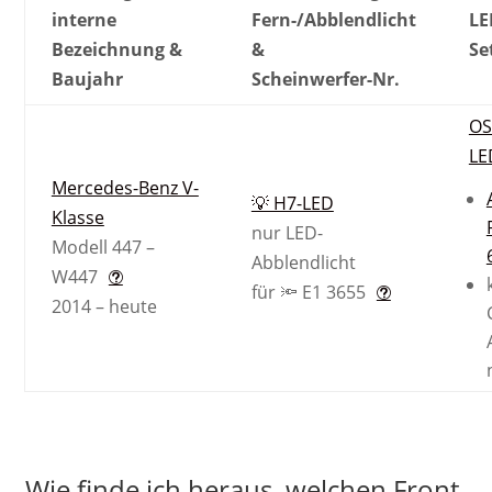
interne
Fern-/Abblendlicht
LE
Bezeichnung &
&
Se
Baujahr
Scheinwerfer-Nr.
OS
LE
Mercedes-Benz V-
💡 H7-LED
Klasse
nur LED-
Modell 447 –
Abblendlicht
W447
für 🔦 E1 3655
2014 – heute
Wie finde ich heraus, welchen Front-