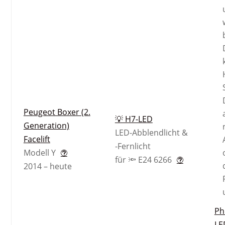
Peugeot Boxer (2.
💡 H7-LED
Generation)
LED-Abblendlicht &
Facelift
-Fernlicht
Modell Y
für 🔦 E24 6266
2014 – heute
Ph
LE