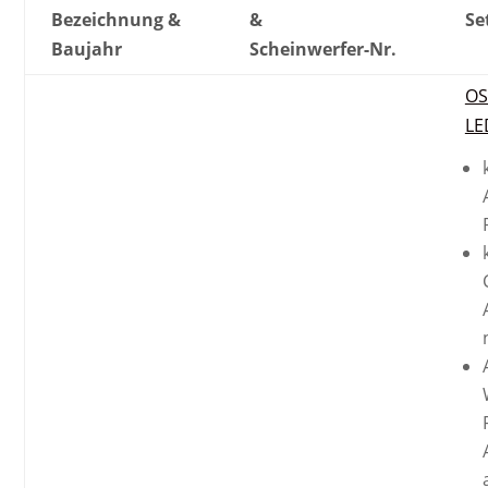
Bezeichnung &
&
Se
Baujahr
Scheinwerfer-Nr.
OS
LE