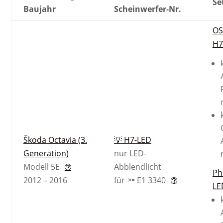
Se
Baujahr
Scheinwerfer-Nr.
O
H7
Škoda Octavia (3.
💡 H7-LED
Generation)
nur LED-
Modell 5E
Abblendlicht
Ph
2012 – 2016
für 🔦 E1 3340
LE