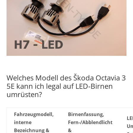
Welches Modell des Škoda Octavia 3
5E kann ich legal auf LED-Birnen
umrüsten?
Fahrzeugmodell,
Birnenfassung,
LE
interne
Fern-/Abblendlicht
Um
Bezeichnung &
&