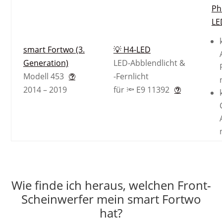
Ph
LE
smart Fortwo (3.
💡 H4-LED
Generation)
LED-Abblendlicht &
Modell 453
-Fernlicht
2014 – 2019
für 🔦 E9 11392
Wie finde ich heraus, welchen Front-
Scheinwerfer mein smart Fortwo
hat?