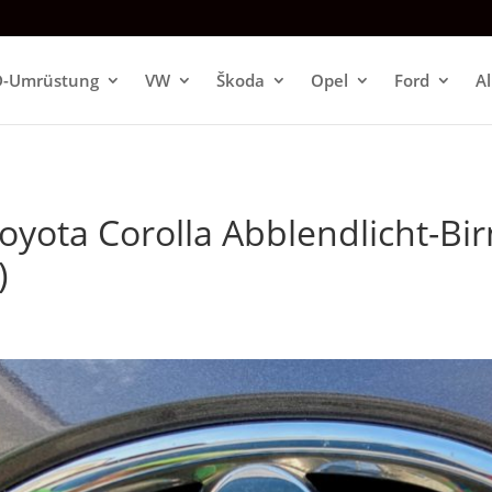
D-Umrüstung
VW
Škoda
Opel
Ford
A
Toyota Corolla Abblendlicht-Bi
)