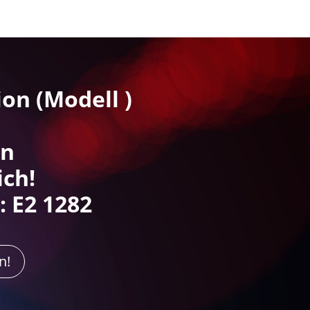
ion (Modell )
rn
ich!
 E2 1282
n!