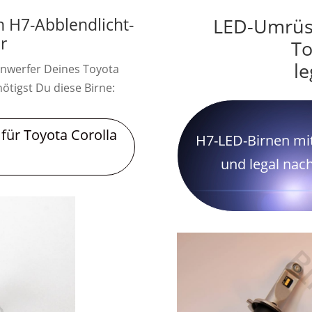
n H7-Abblendlicht-
LED-Umrüst
r
To
le
inwerfer Deines Toyota
ötigst Du diese Birne:
für Toyota Corolla
H7-LED-Birnen mit
und legal nac