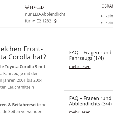
OSRAM
💡 H7-LED
nur LED-Abblendlicht
kei
für 🔦 E2 1282
kei
welchen Front-
FAQ – Fragen rund 
a Corolla hat?
Fahrzeugs (1/4)
lle Toyota Corolla 9 mit
mehr lesen
s: Fahrzeuge mit der
n Jahren 2001 bis 2004
rten Leuchtmitteln
FAQ – Fragen rund
Abblendlichts (3/4)
rer- & Beifahrerseite
bei
beide Seiten verwenden
mehr lesen