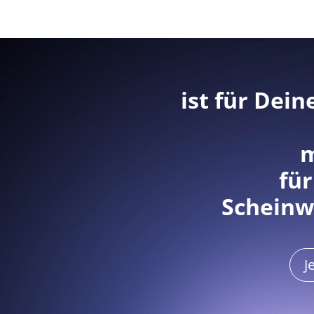
ist für Dein
m
für
Scheinw
J