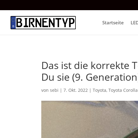
Startseite
LE
Das ist die korrekte 
Du sie (9. Generation
von
sebi
|
7. Okt. 2022
|
Toyota
,
Toyota Corolla