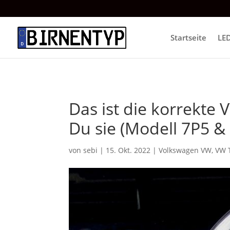
Startseite
LE
Das ist die korrekte
Du sie (Modell 7P5 & 
von
sebi
|
15. Okt. 2022
|
Volkswagen VW
,
VW 