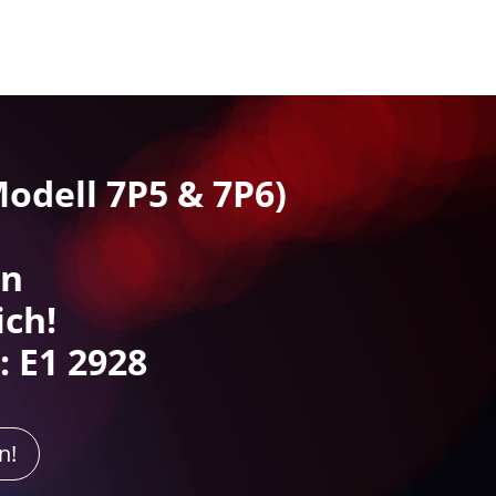
Modell 7P5 & 7P6)
rn
ich!
 E1 2928
n!