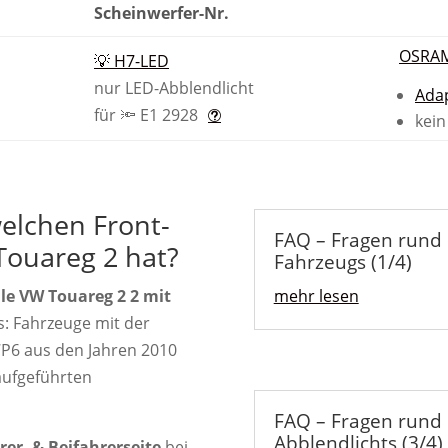
Scheinwerfer-Nr.
OSRAM
💡 H7-LED
nur LED-Abblendlicht
Ada
für 🔦 E1 2928
kei
welchen Front-
FAQ – Fragen rund 
Touareg 2 hat?
Fahrzeugs (1/4)
lle VW Touareg 2 2 mit
mehr lesen
s: Fahrzeuge mit der
P6 aus den Jahren 2010
aufgeführten
FAQ – Fragen rund
Abblendlichts (3/4)
rer- & Beifahrerseite
bei