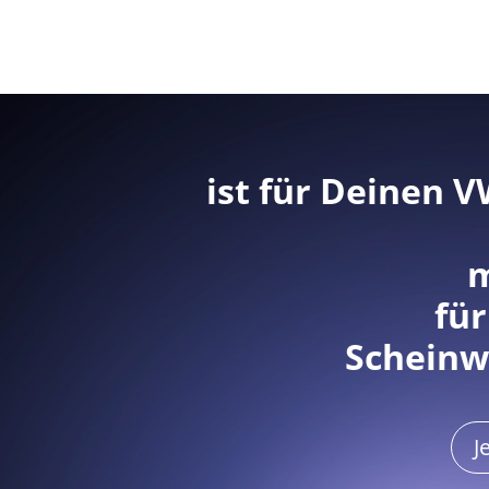
ist für Deinen V
m
für
Scheinw
J