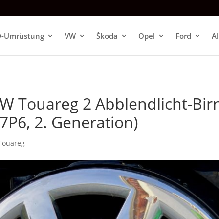
D-Umrüstung
VW
Škoda
Opel
Ford
A
 VW Touareg 2 Abblendlicht-Bir
7P6, 2. Generation)
Touareg