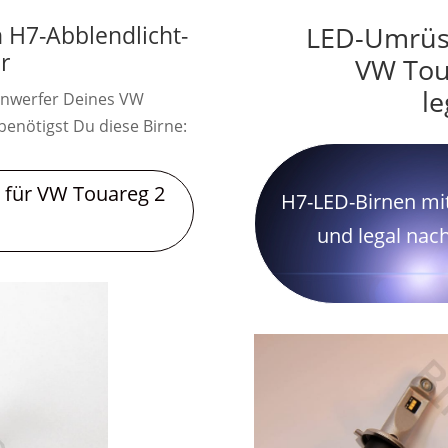
 H7-Abblendlicht-
LED-Umrüst
r
VW Tou
le
inwerfer Deines VW
benötigst Du diese Birne:
 für VW Touareg 2
H7-LED-Birnen mit
und legal nac