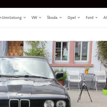
D-Umrüstung
VW
Škoda
Opel
Ford
A