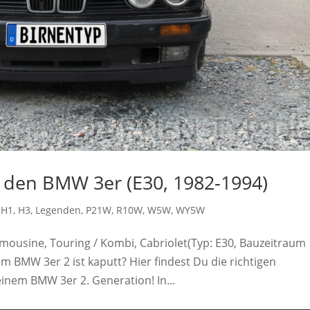
ür den BMW 3er (E30, 1982-1994)
,
H1
,
H3
,
Legenden
,
P21W
,
R10W
,
W5W
,
WY5W
imousine, Touring / Kombi, Cabriolet(Typ: E30, Bauzeitraum
m BMW 3er 2 ist kaputt? Hier findest Du die richtigen
inem BMW 3er 2. Generation! In...