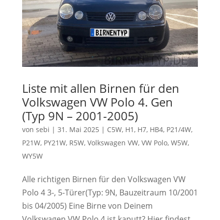
Liste mit allen Birnen für den
Volkswagen VW Polo 4. Gen
(Typ 9N – 2001-2005)
von
sebi
|
31. Mai 2025
|
C5W
,
H1
,
H7
,
HB4
,
P21/4W
,
P21W
,
PY21W
,
R5W
,
Volkswagen VW
,
VW Polo
,
W5W
,
WY5W
Alle richtigen Birnen für den Volkswagen VW
Polo 4 3-, 5-Türer(Typ: 9N, Bauzeitraum 10/2001
bis 04/2005) Eine Birne von Deinem
Volkswagen VW Polo 4 ist kaputt? Hier findest