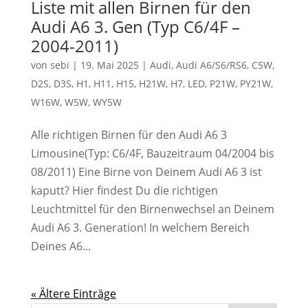
Liste mit allen Birnen für den
Audi A6 3. Gen (Typ C6/4F –
2004-2011)
von
sebi
|
19. Mai 2025
|
Audi
,
Audi A6/S6/RS6
,
C5W
,
D2S
,
D3S
,
H1
,
H11
,
H15
,
H21W
,
H7
,
LED
,
P21W
,
PY21W
,
W16W
,
W5W
,
WY5W
Alle richtigen Birnen für den Audi A6 3
Limousine(Typ: C6/4F, Bauzeitraum 04/2004 bis
08/2011) Eine Birne von Deinem Audi A6 3 ist
kaputt? Hier findest Du die richtigen
Leuchtmittel für den Birnenwechsel an Deinem
Audi A6 3. Generation! In welchem Bereich
Deines A6...
« Ältere Einträge