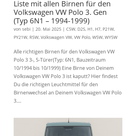
Liste mit allen Birnen für den
Volkswagen VW Polo 3. Gen
(Typ 6N1 – 1994-1999)
von
sebi
|
20. Mai 2025
|
C5W
,
D2S
,
H1
,
H7
,
P21W
,
PY21W
,
R5W
,
Volkswagen VW
,
VW Polo
,
W5W
,
WY5W
Alle richtigen Birnen für den Volkswagen VW
Polo 3 3-, 5-Türer(Typ: 6N1, Bauzeitraum
10/1994 bis 10/1999) Eine Birne von Deinem
Volkswagen VW Polo 3 ist kaputt? Hier findest
Du die richtigen Leuchtmittel für den
Birnenwechsel an Deinem Volkswagen VW Polo
3....