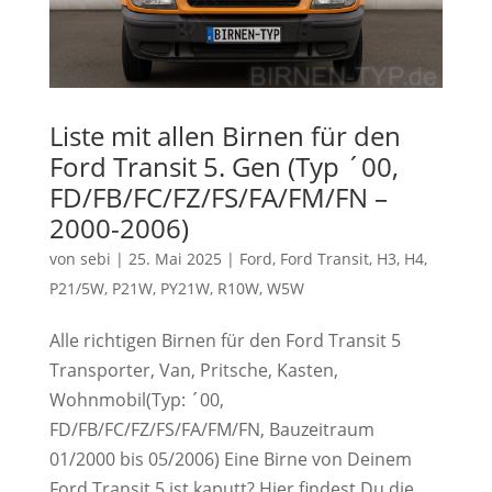
Liste mit allen Birnen für den
Ford Transit 5. Gen (Typ ´00,
FD/FB/FC/FZ/FS/FA/FM/FN –
2000-2006)
von
sebi
|
25. Mai 2025
|
Ford
,
Ford Transit
,
H3
,
H4
,
P21/5W
,
P21W
,
PY21W
,
R10W
,
W5W
Alle richtigen Birnen für den Ford Transit 5
Transporter, Van, Pritsche, Kasten,
Wohnmobil(Typ: ´00,
FD/FB/FC/FZ/FS/FA/FM/FN, Bauzeitraum
01/2000 bis 05/2006) Eine Birne von Deinem
Ford Transit 5 ist kaputt? Hier findest Du die