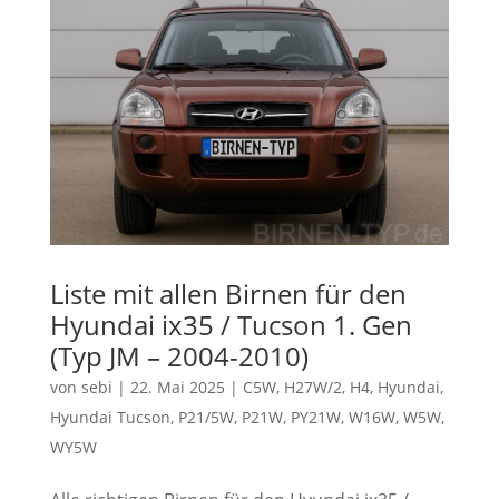
Liste mit allen Birnen für den
Hyundai ix35 / Tucson 1. Gen
(Typ JM – 2004-2010)
von
sebi
|
22. Mai 2025
|
C5W
,
H27W/2
,
H4
,
Hyundai
,
Hyundai Tucson
,
P21/5W
,
P21W
,
PY21W
,
W16W
,
W5W
,
WY5W