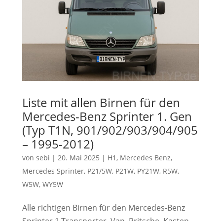
Liste mit allen Birnen für den
Mercedes-Benz Sprinter 1. Gen
(Typ T1N, 901/902/903/904/905
– 1995-2012)
von
sebi
|
20. Mai 2025
|
H1
,
Mercedes Benz
,
Mercedes Sprinter
,
P21/5W
,
P21W
,
PY21W
,
R5W
,
W5W
,
WY5W
Alle richtigen Birnen für den Mercedes-Benz
Sprinter 1 Transporter, Van, Pritsche, Kasten,