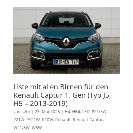
Liste mit allen Birnen für den
Renault Captur 1. Gen (Typ J5,
H5 – 2013-2019)
von
sebi
|
23. Mai 2025
|
H4
,
HB4
,
LED
,
P21/5W
,
P21W
,
PY21W
,
R10W
,
Renault
,
Renault Captur
,
W21/5W
,
W5W