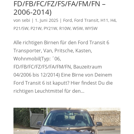
FD/FB/FC/FZ/FS/FA/FM/FN –
2006-2014)
von
sebi
|
1. Juni 2025
|
Ford
,
Ford Transit
,
H11
,
H4
,
P21/5W
,
P21W
,
PY21W
,
R10W
,
W5W
,
WY5W
Alle richtigen Birnen für den Ford Transit 6
Transporter, Van, Pritsche, Kasten,
Wohnmobil(Typ: ´06,
FD/FB/FC/FZ/FS/FA/FM/FN, Bauzeitraum
04/2006 bis 12/2014) Eine Birne von Deinem
Ford Transit 6 ist kaputt? Hier findest Du die
richtigen Leuchtmittel für den...