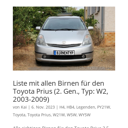
Liste mit allen Birnen für den
Toyota Prius (2. Gen., Typ: W2,
2003-2009)
von
Kai
|
6. Nov. 2023
|
H4
,
HB4
,
Legenden
,
PY21W
,
Toyota
,
Toyota Prius
,
W21W
,
W5W
,
WY5W