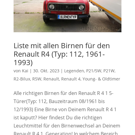
Liste mit allen Birnen für den
Renault R4 (Typ: 112, 1961-
1993)
von
Kai
|
30. Okt. 2023
|
Legenden
,
P21/5W
,
P21W
,
R2-Bilux
,
R5W
,
Renault
,
Renault 4
,
Young- & Oldtimer
Alle richtigen Birnen für den Renault R 4 1 5-
Türer(Typ: 112, Bauzeitraum 08/1961 bis
12/1993) Eine Birne von Deinem Renault R 4 1
ist kaputt? Hier findest Du die richtigen
Leuchtmittel für den Birnenwechsel an Deinem
Renault R 4 1. Generation! In welchem Bereich...