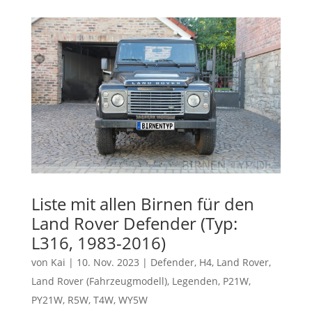
Liste mit allen Birnen für den
Land Rover Defender (Typ:
L316, 1983-2016)
von
Kai
|
10. Nov. 2023
|
Defender
,
H4
,
Land Rover
,
Land Rover (Fahrzeugmodell)
,
Legenden
,
P21W
,
PY21W
,
R5W
,
T4W
,
WY5W