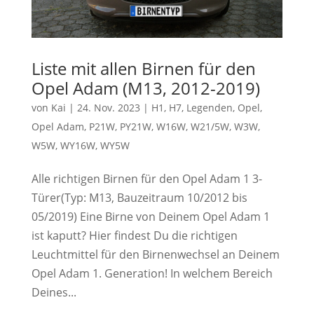
Liste mit allen Birnen für den
Opel Adam (M13, 2012-2019)
von
Kai
|
24. Nov. 2023
|
H1
,
H7
,
Legenden
,
Opel
,
Opel Adam
,
P21W
,
PY21W
,
W16W
,
W21/5W
,
W3W
,
W5W
,
WY16W
,
WY5W
Alle richtigen Birnen für den Opel Adam 1 3-
Türer(Typ: M13, Bauzeitraum 10/2012 bis
05/2019) Eine Birne von Deinem Opel Adam 1
ist kaputt? Hier findest Du die richtigen
Leuchtmittel für den Birnenwechsel an Deinem
Opel Adam 1. Generation! In welchem Bereich
Deines...