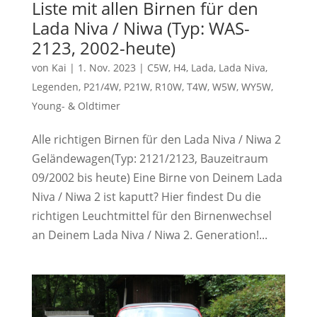
Liste mit allen Birnen für den
Lada Niva / Niwa (Typ: WAS-
2123, 2002-heute)
von
Kai
|
1. Nov. 2023
|
C5W
,
H4
,
Lada
,
Lada Niva
,
Legenden
,
P21/4W
,
P21W
,
R10W
,
T4W
,
W5W
,
WY5W
,
Young- & Oldtimer
Alle richtigen Birnen für den Lada Niva / Niwa 2
Geländewagen(Typ: 2121/2123, Bauzeitraum
09/2002 bis heute) Eine Birne von Deinem Lada
Niva / Niwa 2 ist kaputt? Hier findest Du die
richtigen Leuchtmittel für den Birnenwechsel
an Deinem Lada Niva / Niwa 2. Generation!...