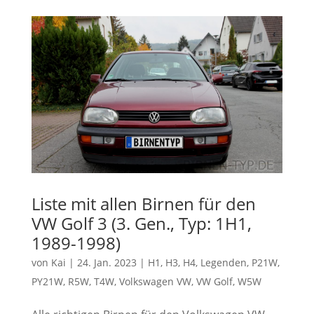
Liste mit allen Birnen für den
VW Golf 3 (3. Gen., Typ: 1H1,
1989-1998)
von
Kai
|
24. Jan. 2023
|
H1
,
H3
,
H4
,
Legenden
,
P21W
,
PY21W
,
R5W
,
T4W
,
Volkswagen VW
,
VW Golf
,
W5W