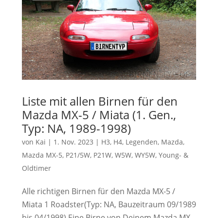
Liste mit allen Birnen für den
Mazda MX-5 / Miata (1. Gen.,
Typ: NA, 1989-1998)
von
Kai
|
1. Nov. 2023
|
H3
,
H4
,
Legenden
,
Mazda
,
Mazda MX-5
,
P21/5W
,
P21W
,
W5W
,
WY5W
,
Young- &
Oldtimer
Alle richtigen Birnen für den Mazda MX-5 /
Miata 1 Roadster(Typ: NA, Bauzeitraum 09/1989
bis 04/1998) Eine Birne von Deinem Mazda MX-