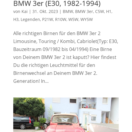
BMW 3er (E30, 1982-1994)
von
Kai
|
31. Okt. 2023
|
BMW
,
BMW 3er
,
C5W
,
H1
,
H3
,
Legenden
,
P21W
,
R10W
,
W5W
,
WY5W
Alle richtigen Birnen für den BMW 3er 2
Limousine, Touring / Kombi, Cabriolet(Typ: E30,
Bauzeitraum 09/1982 bis 04/1994) Eine Birne
von Deinem BMW 3er 2 ist kaputt? Hier findest
Du die richtigen Leuchtmittel für den
Birnenwechsel an Deinem BMW 3er 2.
Generation! In...