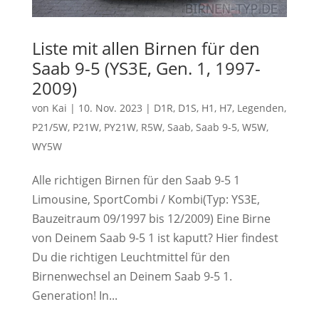
Liste mit allen Birnen für den
Saab 9-5 (YS3E, Gen. 1, 1997-
2009)
von
Kai
|
10. Nov. 2023
|
D1R
,
D1S
,
H1
,
H7
,
Legenden
,
P21/5W
,
P21W
,
PY21W
,
R5W
,
Saab
,
Saab 9-5
,
W5W
,
WY5W
Alle richtigen Birnen für den Saab 9-5 1
Limousine, SportCombi / Kombi(Typ: YS3E,
Bauzeitraum 09/1997 bis 12/2009) Eine Birne
von Deinem Saab 9-5 1 ist kaputt? Hier findest
Du die richtigen Leuchtmittel für den
Birnenwechsel an Deinem Saab 9-5 1.
Generation! In...