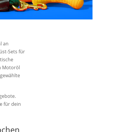
l an
st-Sets für
tische
m Motoröl
sgewählte
gebote.
 für dein
pchen