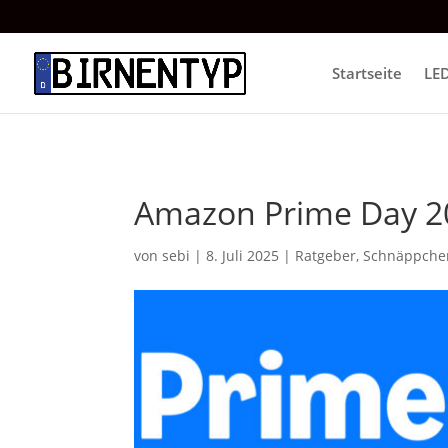
Startseite
LE
Amazon Prime Day 202
von
sebi
|
8. Juli 2025
|
Ratgeber
,
Schnäppche