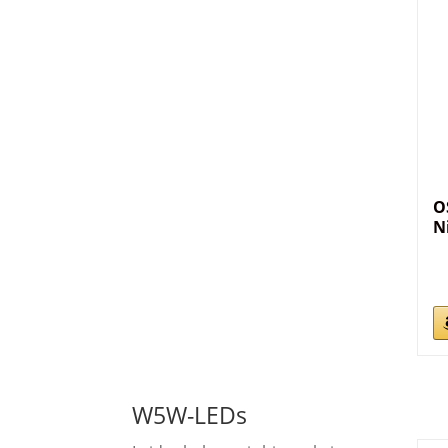
O
N
W5W-LEDs