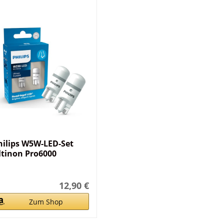
hilips W5W-LED-Set
ltinon Pro6000
12,90 €
Zum Shop