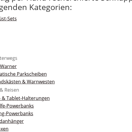
lgenden Kategorien:
st-Sets
nterwegs
r-Warner
tische Parkscheiben
ndskästen & Warnwesten
& Reisen
 & Tablet-Halterungen
ilfe-Powerbanks
ng-Powerbanks
adanhänger
oxen