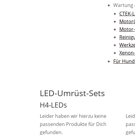
Wartung 
CTEK-L
Motor
Motor-
Reinig
Werkz
Xenon
Für Hund
LED-Umrüst-Sets
H4-LEDs
Leider haben wir hierzu keine
Leid
passenden Produkte für Dich
pas
gefunden.
gef