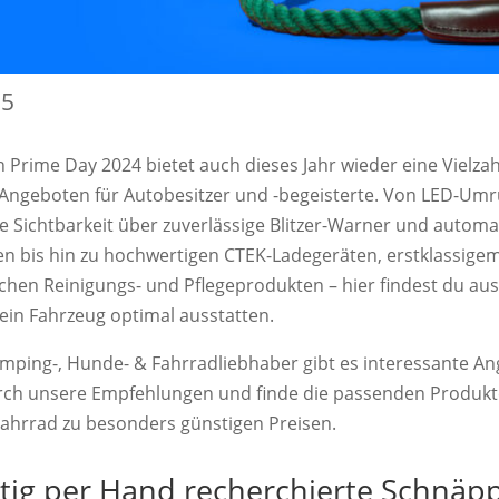
25
Prime Day 2024 bietet auch dieses Jahr wieder eine Vielzah
 Angeboten für Autobesitzer und -begeisterte. Von LED-Umrü
e Sichtbarkeit über zuverlässige Blitzer-Warner und automa
n bis hin zu hochwertigen CTEK-Ladegeräten, erstklassige
chen Reinigungs- und Pflegeprodukten – hier findest du au
dein Fahrzeug optimal ausstatten.
mping-, Hunde- & Fahrradliebhaber gibt es interessante An
rch unsere Empfehlungen und finde die passenden Produkte
ahrrad zu besonders günstigen Preisen.
ltig per Hand recherchierte Schnäp