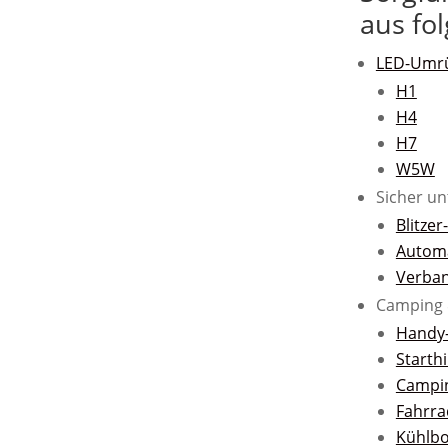
aus fo
LED-Umrü
H1
H4
H7
W5W
Sicher u
Blitze
Automa
Verba
Camping 
Handy-
Starth
Campi
Fahrr
Kühlb