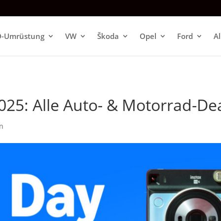
D-Umrüstung
VW
Škoda
Opel
Ford
A
5: Alle Auto- & Motorrad-Deal
n