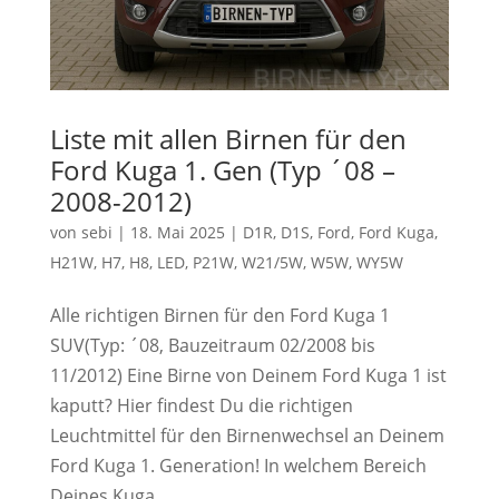
Liste mit allen Birnen für den
Ford Kuga 1. Gen (Typ ´08 –
2008-2012)
von
sebi
|
18. Mai 2025
|
D1R
,
D1S
,
Ford
,
Ford Kuga
,
H21W
,
H7
,
H8
,
LED
,
P21W
,
W21/5W
,
W5W
,
WY5W
Alle richtigen Birnen für den Ford Kuga 1
SUV(Typ: ´08, Bauzeitraum 02/2008 bis
11/2012) Eine Birne von Deinem Ford Kuga 1 ist
kaputt? Hier findest Du die richtigen
Leuchtmittel für den Birnenwechsel an Deinem
Ford Kuga 1. Generation! In welchem Bereich
Deines Kuga...