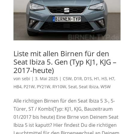
Liste mit allen Birnen für den
Seat Ibiza 5. Gen (Typ KJ1, KJG –
2017-heute)
von
sebi
|
3. Mai 2025
|
C5W
,
D1R
,
D1S
,
H1
,
H3
,
H7
,
HB4
,
P21W
,
PY21W
,
RY10W
,
Seat
,
Seat Ibiza
,
W5W
Alle richtigen Birnen für den Seat Ibiza 5 3-, 5-
Türer, ST / Kombi(Typ: KJ1, KJG, Bauzeitraum
01/2017 bis heute) Eine Birne von Deinem Seat
Ibiza 5 ist kaputt? Hier findest Du die richtigen
Leuchtmittel für den Birnenwechsel an Deinem