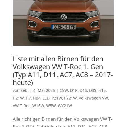
Liste mit allen Birnen für den
Volkswagen VW T-Roc 1. Gen
(Typ A11, D11, AC7, AC8 – 2017-
heute)
von
sebi
|
4. Mai 2025
|
C5W
,
D1R
,
D1S
,
D3S
,
H15
,
H21W
,
H7
,
HB4
,
LED
,
P21W
,
PY21W
,
Volkswagen VW
,
VW T-Roc
,
W16W
,
W5W
,
WY21W
Alle richtigen Birnen für den Volkswagen VW T-
Roc 1 SUV, Cabriolet(Typ: A11, D11, AC7, AC8,