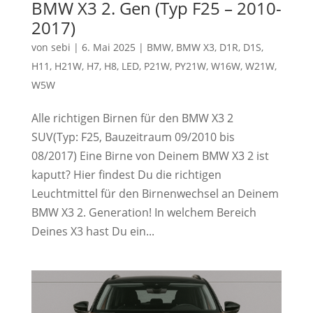
BMW X3 2. Gen (Typ F25 – 2010-
2017)
von
sebi
|
6. Mai 2025
|
BMW
,
BMW X3
,
D1R
,
D1S
,
H11
,
H21W
,
H7
,
H8
,
LED
,
P21W
,
PY21W
,
W16W
,
W21W
,
W5W
Alle richtigen Birnen für den BMW X3 2
SUV(Typ: F25, Bauzeitraum 09/2010 bis
08/2017) Eine Birne von Deinem BMW X3 2 ist
kaputt? Hier findest Du die richtigen
Leuchtmittel für den Birnenwechsel an Deinem
BMW X3 2. Generation! In welchem Bereich
Deines X3 hast Du ein...