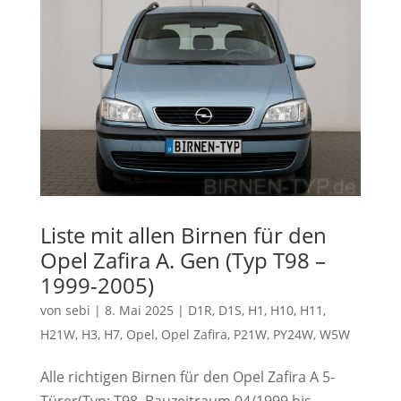
Liste mit allen Birnen für den
Opel Zafira A. Gen (Typ T98 –
1999-2005)
von
sebi
|
8. Mai 2025
|
D1R
,
D1S
,
H1
,
H10
,
H11
,
H21W
,
H3
,
H7
,
Opel
,
Opel Zafira
,
P21W
,
PY24W
,
W5W
Alle richtigen Birnen für den Opel Zafira A 5-
Türer(Typ: T98, Bauzeitraum 04/1999 bis