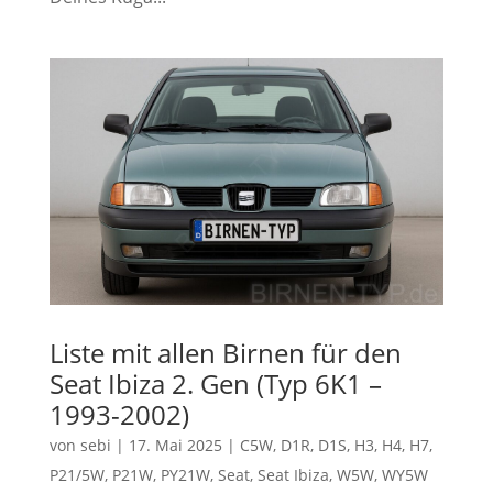
Liste mit allen Birnen für den
Seat Ibiza 2. Gen (Typ 6K1 –
1993-2002)
von
sebi
|
17. Mai 2025
|
C5W
,
D1R
,
D1S
,
H3
,
H4
,
H7
,
P21/5W
,
P21W
,
PY21W
,
Seat
,
Seat Ibiza
,
W5W
,
WY5W