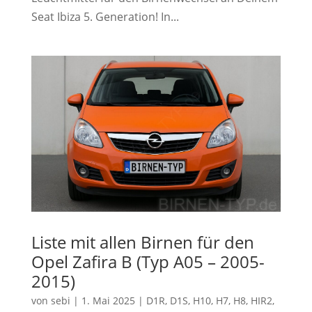
Seat Ibiza 5. Generation! In...
Liste mit allen Birnen für den
Opel Zafira B (Typ A05 – 2005-
2015)
von
sebi
|
1. Mai 2025
|
D1R
,
D1S
,
H10
,
H7
,
H8
,
HIR2
,