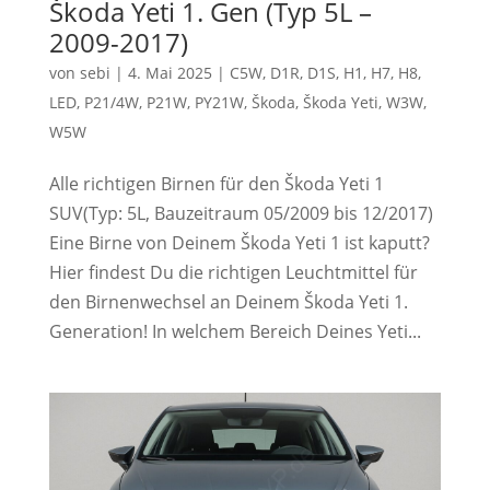
Škoda Yeti 1. Gen (Typ 5L –
2009-2017)
von
sebi
|
4. Mai 2025
|
C5W
,
D1R
,
D1S
,
H1
,
H7
,
H8
,
LED
,
P21/4W
,
P21W
,
PY21W
,
Škoda
,
Škoda Yeti
,
W3W
,
W5W
Alle richtigen Birnen für den Škoda Yeti 1
SUV(Typ: 5L, Bauzeitraum 05/2009 bis 12/2017)
Eine Birne von Deinem Škoda Yeti 1 ist kaputt?
Hier findest Du die richtigen Leuchtmittel für
den Birnenwechsel an Deinem Škoda Yeti 1.
Generation! In welchem Bereich Deines Yeti...