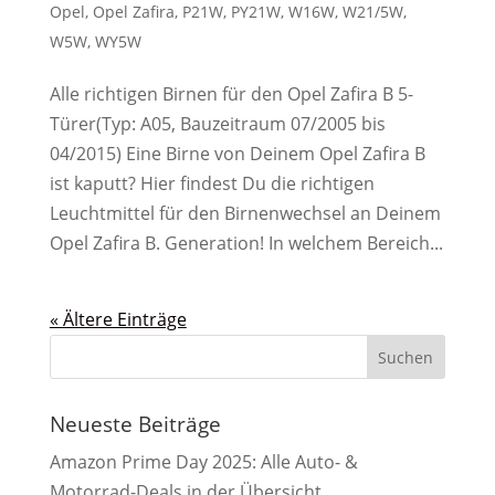
Opel
,
Opel Zafira
,
P21W
,
PY21W
,
W16W
,
W21/5W
,
W5W
,
WY5W
Alle richtigen Birnen für den Opel Zafira B 5-
Türer(Typ: A05, Bauzeitraum 07/2005 bis
04/2015) Eine Birne von Deinem Opel Zafira B
ist kaputt? Hier findest Du die richtigen
Leuchtmittel für den Birnenwechsel an Deinem
Opel Zafira B. Generation! In welchem Bereich...
« Ältere Einträge
Neueste Beiträge
Amazon Prime Day 2025: Alle Auto- &
Motorrad-Deals in der Übersicht