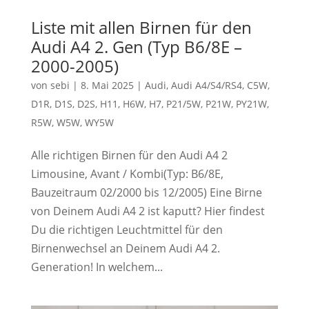
Liste mit allen Birnen für den
Audi A4 2. Gen (Typ B6/8E –
2000-2005)
von
sebi
|
8. Mai 2025
|
Audi
,
Audi A4/S4/RS4
,
C5W
,
D1R
,
D1S
,
D2S
,
H11
,
H6W
,
H7
,
P21/5W
,
P21W
,
PY21W
,
R5W
,
W5W
,
WY5W
Alle richtigen Birnen für den Audi A4 2
Limousine, Avant / Kombi(Typ: B6/8E,
Bauzeitraum 02/2000 bis 12/2005) Eine Birne
von Deinem Audi A4 2 ist kaputt? Hier findest
Du die richtigen Leuchtmittel für den
Birnenwechsel an Deinem Audi A4 2.
Generation! In welchem...