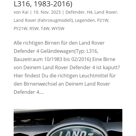
L316, 1983-2016)
von
Kai
|
10. Nov. 2023
|
Defender
,
H4
,
Land Rover
,
Land Rover (Fahrzeugmodell)
,
Legenden
,
P21W
,
PY21W
,
R5W
,
T4W
,
WY5W
Alle richtigen Birnen für den Land Rover
Defender 4 Geländewagen(Typ: L316,
Bauzeitraum 10/1983 bis 02/2016) Eine Birne
von Deinem Land Rover Defender 4 ist kaputt?
Hier findest Du die richtigen Leuchtmittel für
den Birnenwechsel an Deinem Land Rover
Defender 4....