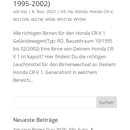
1995-2002)
von
Kai
|
8. Nov. 2023
|
H3
,
H4
,
Honda
,
Honda CR-V
,
W21/5W
,
W21W
,
W5W
,
WY21W
,
WY5W
Alle richtigen Birnen für den Honda CR-V 1
Geländewagen(Typ: RD, Bauzeitraum 10/1995
bis 02/2002) Eine Birne von Deinem Honda CR-
V 1 ist kaputt? Hier findest Du die richtigen
Leuchtmittel für den Birnenwechsel an Deinem
Honda CR-V 1. Generation! In welchem
Bereich...
Neueste Beiträge
Amazon Prime Day 2025: Alle Auto- &