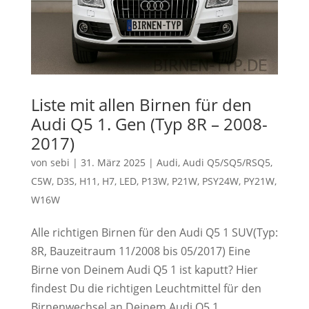
Liste mit allen Birnen für den
Audi Q5 1. Gen (Typ 8R – 2008-
2017)
von
sebi
|
31. März 2025
|
Audi
,
Audi Q5/SQ5/RSQ5
,
C5W
,
D3S
,
H11
,
H7
,
LED
,
P13W
,
P21W
,
PSY24W
,
PY21W
,
W16W
Alle richtigen Birnen für den Audi Q5 1 SUV(Typ:
8R, Bauzeitraum 11/2008 bis 05/2017) Eine
Birne von Deinem Audi Q5 1 ist kaputt? Hier
findest Du die richtigen Leuchtmittel für den
Birnenwechsel an Deinem Audi Q5 1.