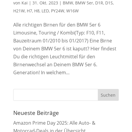
von
Kai
|
31. Okt. 2023
|
BMW
,
BMW 5er
,
D1R
,
D1S
,
H21W
,
H7
,
H8
,
LED
,
PY24W
,
W16W
Alle richtigen Birnen für den BMW 5er 6
Limousine, Touring / Kombi(Typ: F10, F11,
Bauzeitraum 01/2010 bis 01/2017) Eine Birne
von Deinem BMW 5er 6 ist kaputt? Hier findest
Du die richtigen Leuchtmittel für den
Birnenwechsel an Deinem BMW 5er 6.
Generation! In welchem...
Neueste Beiträge
Amazon Prime Day 2025: Alle Auto- &
Motorrad-Deals in der Übersicht