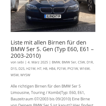
Liste mit allen Birnen für den
BMW 5er 5. Gen (Typ E60, E61 –
2003-2010)
von
sebi
|
4. März 2025
|
BMW
,
BMW 5er
,
C5W
,
D1R
,
D1S
,
D2S
,
H21W
,
H7
,
H8
,
HB4
,
P21W
,
PY21W
,
W16W
,
W5W
,
WY5W
Alle richtigen Birnen für den BMW 5er 5
Limousine, Touring / Kombi(Typ: E60, E61,
Bauzeitraum 07/2003 bis 09/2010) Eine Birne
von Deinem BMW 5er 5 ist kaputt? Hier findest