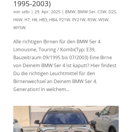
1995-2003)
von
sebi
|
29. Apr. 2025
|
BMW
,
BMW 5er
,
C5W
,
D2S
,
H6W
,
H7
,
H8
,
HB3
,
HB4
,
P21W
,
PY21W
,
R5W
,
W5W
,
WY5W
Alle richtigen Birnen für den BMW 5er 4
Limousine, Touring / Kombi(Typ: E39,
Bauzeitraum 09/1995 bis 07/2003) Eine Birne
von Deinem BMW 5er 4 ist kaputt? Hier findest
Du die richtigen Leuchtmittel für den
Birnenwechsel an Deinem BMW 5er 4.
Generation! In welchem...