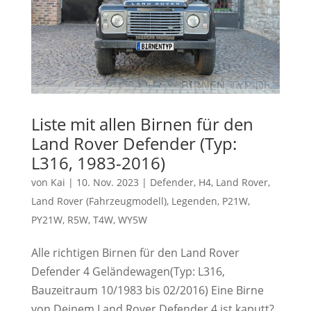
Liste mit allen Birnen für den
Land Rover Defender (Typ:
L316, 1983-2016)
von
Kai
|
10. Nov. 2023
|
Defender
,
H4
,
Land Rover
,
Land Rover (Fahrzeugmodell)
,
Legenden
,
P21W
,
PY21W
,
R5W
,
T4W
,
WY5W
Alle richtigen Birnen für den Land Rover
Defender 4 Geländewagen(Typ: L316,
Bauzeitraum 10/1983 bis 02/2016) Eine Birne
von Deinem Land Rover Defender 4 ist kaputt?