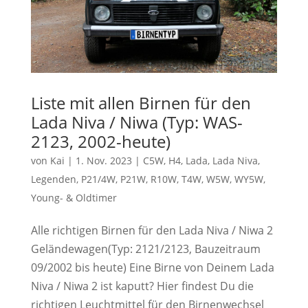
Liste mit allen Birnen für den
Lada Niva / Niwa (Typ: WAS-
2123, 2002-heute)
von
Kai
|
1. Nov. 2023
|
C5W
,
H4
,
Lada
,
Lada Niva
,
Legenden
,
P21/4W
,
P21W
,
R10W
,
T4W
,
W5W
,
WY5W
,
Young- & Oldtimer
Alle richtigen Birnen für den Lada Niva / Niwa 2
Geländewagen(Typ: 2121/2123, Bauzeitraum
09/2002 bis heute) Eine Birne von Deinem Lada
Niva / Niwa 2 ist kaputt? Hier findest Du die
richtigen Leuchtmittel für den Birnenwechsel