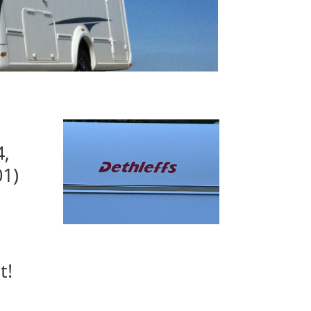
4,
1)
t!