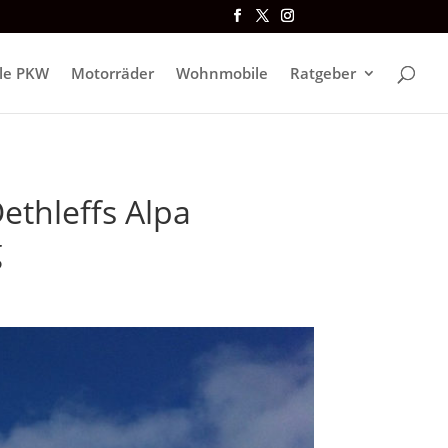
lle PKW
Motorräder
Wohnmobile
Ratgeber
ethleffs Alpa
g