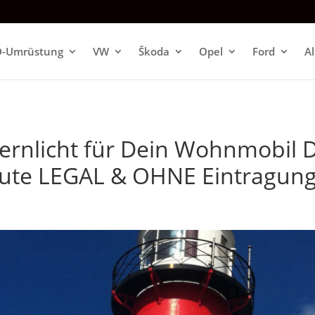
D-Umrüstung
VW
Škoda
Opel
Ford
A
rnlicht für Dein Wohnmobil D
eute LEGAL & OHNE Eintragun