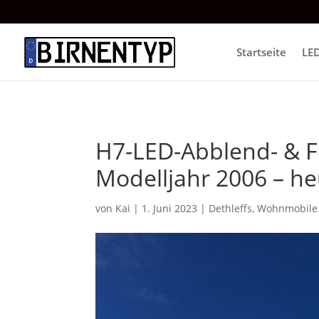
Startseite
LE
H7-LED-Abblend- & Fe
Modelljahr 2006 – h
von
Kai
|
1. Juni 2023
|
Dethleffs
,
Wohnmobile