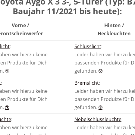
oyota Aygo X 3 3-, 5-Türer (Typ: B
Baujahr 11/2021 bis heute):
Vorne /
Hinten /
Front­scheinwerfer
Heck­leuchten
licht
:
Schlusslicht
:
aben wir hierzu keine
Leider haben wir hierzu ke
en Produkte für Dich
passenden Produkte für D
n.
gefunden.
t
:
Bremslicht
:
aben wir hierzu keine
Leider haben wir hierzu ke
en Produkte für Dich
passenden Produkte für D
n.
gefunden.
uchte
:
Nebel­schluss­leuchte
:
aben wir hierzu keine
Leider haben wir hierzu ke