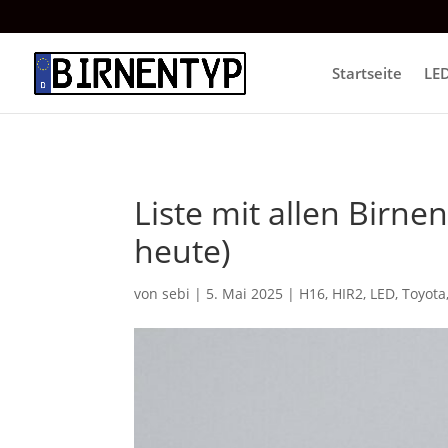
Startseite
LE
Liste mit allen Birne
heute)
von
sebi
|
5. Mai 2025
|
H16
,
HIR2
,
LED
,
Toyota