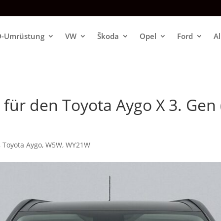
D-Umrüstung
VW
Škoda
Opel
Ford
A
n für den Toyota Aygo X 3. Gen
,
Toyota Aygo
,
W5W
,
WY21W