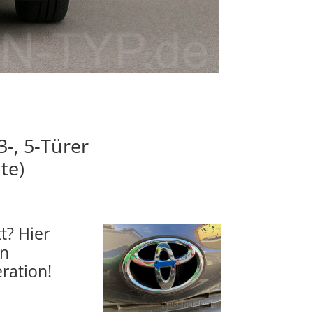
3-, 5-Türer
te)
t? Hier
en
ration!