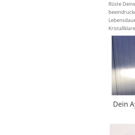
Rüste Dein
beeindrucke
Lebensdaue
Kristallklar
Dein A