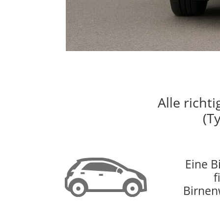
Alle richt
(T
Eine B
f
Birnen