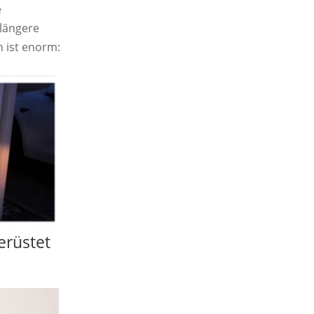
e
 längere
 ist enorm:
erüstet