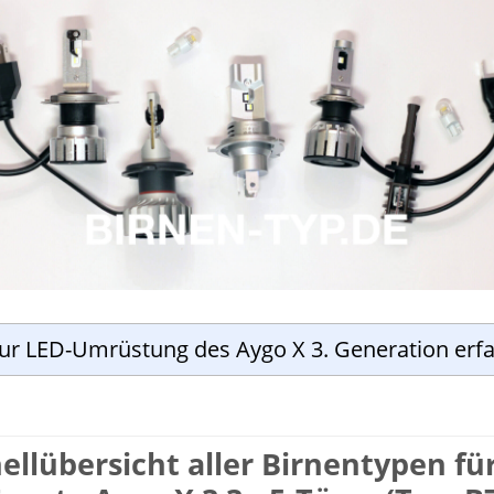
zur LED-Umrüstung des Aygo X 3. Generation erf
ell­übersicht aller Birnen­typen fü