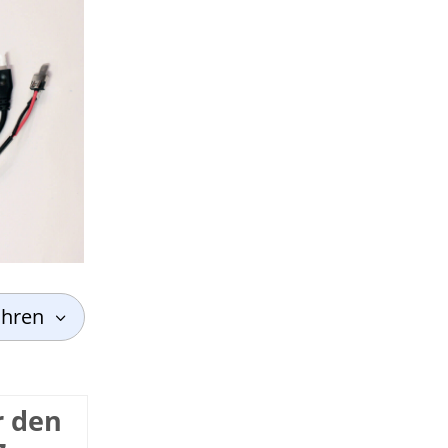
ahren
r den