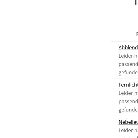
T
Abblend
Leider h
passend
gefunde
Fernlich
Leider h
passend
gefunde
Nebel­le
Leider h