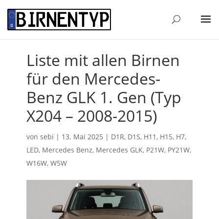
Liste mit allen Birnen
für den Mercedes-
Benz GLK 1. Gen (Typ
X204 – 2008-2015)
von
sebi
|
13. Mai 2025
|
D1R
,
D1S
,
H11
,
H15
,
H7
,
LED
,
Mercedes Benz
,
Mercedes GLK
,
P21W
,
PY21W
,
W16W
,
W5W