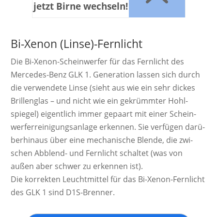
jetzt Birne wechseln!
Bi-Xenon (Linse)-Fernlicht
Die Bi-Xenon-Schein­werf­er für das Fernlicht des
Mercedes-Benz GLK 1. Ge­ne­ra­ti­on las­sen sich durch
die ver­wen­dete Linse (sieht aus wie ein sehr dickes
Brillen­glas – und nicht wie ein ge­krümm­ter Hohl­
spiegel) ei­gent­lich immer ge­paart mit einer Schein­
werf­er­rei­ni­gungs­an­lage er­ken­nen. Sie ver­fügen da­rü­
ber­hinaus über eine mecha­nische Blende, die zwi­
schen Ab­blend­- und Fern­licht schal­tet (was von
außen aber schwer zu er­ken­nen ist).
Die kor­rek­ten Leucht­mittel für das Bi-Xenon-Fernlicht
des GLK 1 sind D1S-Brenner.