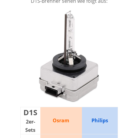
D1S-Brenner sehen wie folgt aus:
D1S
Osram
Philips
2er-
Sets