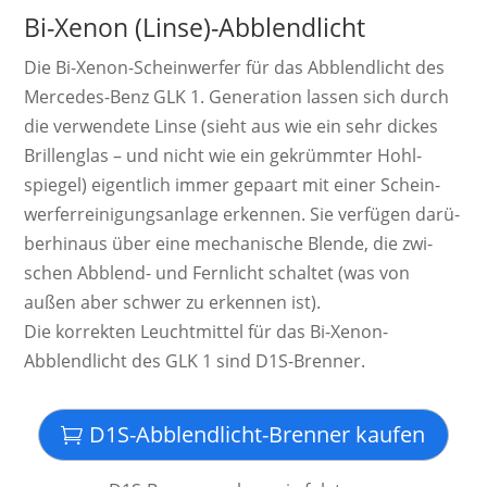
Bi-Xenon (Linse)-Abblendlicht
Die Bi-Xenon-Schein­werf­er für das Abblendlicht des
Mercedes-Benz GLK 1. Ge­ne­ra­ti­on las­sen sich durch
die ver­wen­dete Linse (sieht aus wie ein sehr dickes
Brillen­glas – und nicht wie ein ge­krümm­ter Hohl­
spiegel) ei­gent­lich immer ge­paart mit einer Schein­
werf­er­rei­ni­gungs­an­lage er­ken­nen. Sie ver­fügen da­rü­
ber­hinaus über eine mecha­nische Blende, die zwi­
schen Ab­blend­- und Fern­licht schal­tet (was von
außen aber schwer zu er­ken­nen ist).
Die kor­rek­ten Leucht­mittel für das Bi-Xenon-
Abblendlicht des GLK 1 sind D1S-Brenner.
D1S-Abblendlicht-Brenner kaufen