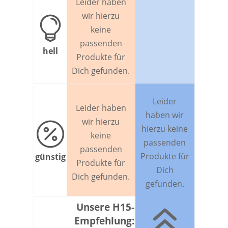
Leider haben
wir hierzu

keine
passenden
hell
Produkte für
Dich gefunden.
Leider
Leider haben
haben wir
wir hierzu

hierzu keine
keine
passenden
passenden
Produkte für
günstig
Produkte für
Dich
Dich gefunden.
gefunden.
6
Unsere H15-
Empfehlung: