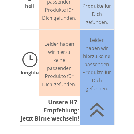
passenden
Produkte für
hell
Produkte für
Dich
Dich gefunden.
gefunden.
Leider
Leider haben
haben wir
wir hierzu
}
hierzu keine
keine
passenden
passenden
Produkte für
longlife
Produkte für
Dich
Dich gefunden.
gefunden.
6
Unsere H7-
Empfehlung:
jetzt Birne wechseln!