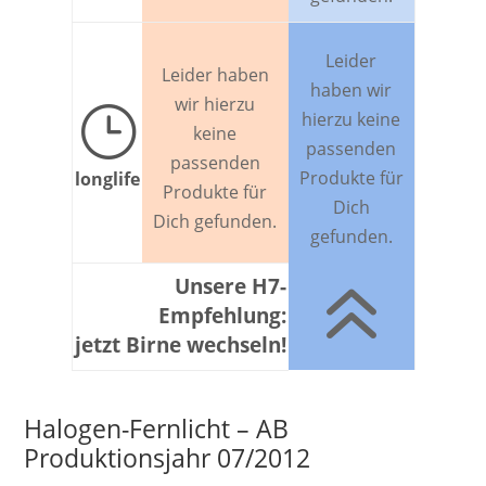
Leider
Leider haben
haben wir
wir hierzu
}
hierzu keine
keine
passenden
passenden
Produkte für
longlife
Produkte für
Dich
Dich gefunden.
gefunden.
6
Unsere H7-
Empfehlung:
jetzt Birne wechseln!
Halogen-Fernlicht – AB
Produktionsjahr 07/2012