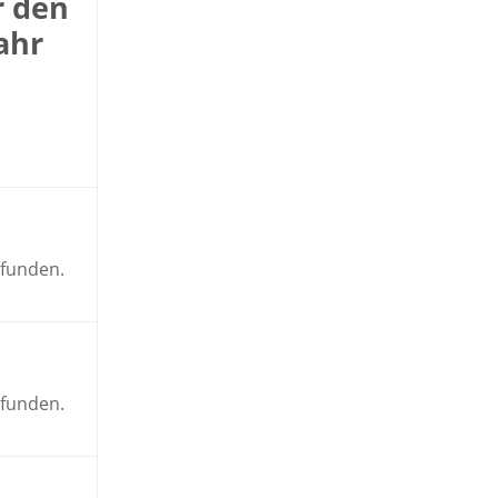
r den
ahr
efunden.
efunden.