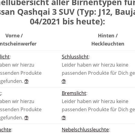
ell­übersicht aller Birnen­typen fü
ssan Qashqai 3 SUV (Typ: J12, Bauj
04/2021 bis heute):
Vorne /
Hinten /
nt­scheinwerfer
Heck­leuchten
licht
:
Schlusslicht
:
aben wir hierzu
Leider haben wir hierzu keine
assenden Produkte
passenden Produkte für Dich g
 gefunden.
t
:
Bremslicht
:
aben wir hierzu
Leider haben wir hierzu keine
assenden Produkte
passenden Produkte für Dich g
 gefunden.
uchte
:
Nebel­schluss­leuchte
: