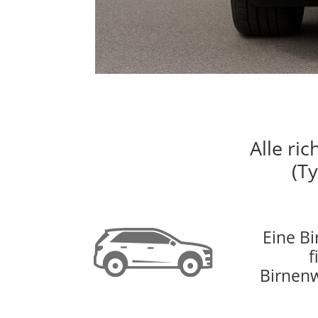
Alle ri
(T
Eine Bi
f
Birnenw