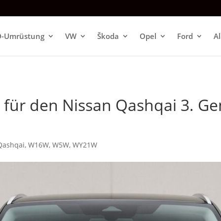
D-Umrüstung
VW
Škoda
Opel
Ford
A
n für den Nissan Qashqai 3. Ge
Qashqai
,
W16W
,
W5W
,
WY21W