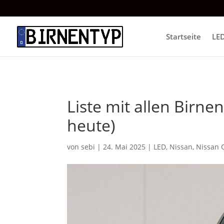
Startseite
LE
Liste mit allen Birne
heute)
von
sebi
|
24. Mai 2025
|
LED
,
Nissan
,
Nissan 