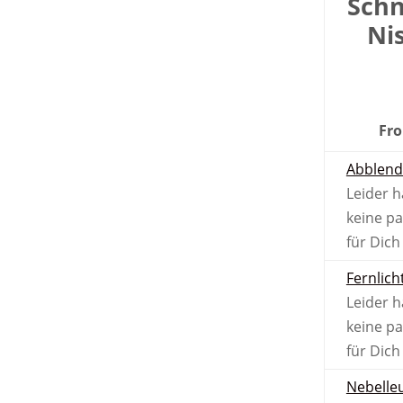
Schn
Ni
Fro
Abblend
Leider h
keine p
für Dich
Fernlich
Leider h
keine p
für Dich
Nebel­le