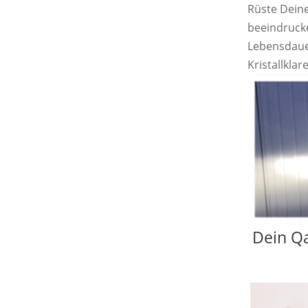
Rüste Dein
beeindrucke
Lebensdaue
Kristallklar
Dein Qa