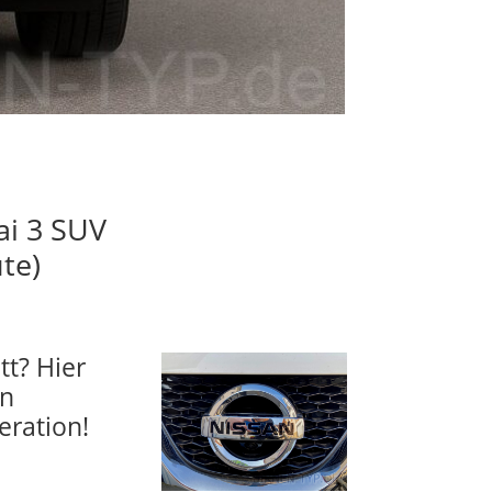
ai 3 SUV
te)
tt? Hier
en
eration!