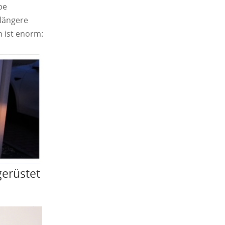
be
 längere
 ist enorm:
gerüstet