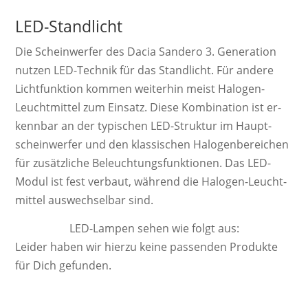
LED-Standlicht
Die Schein­werf­er des Dacia Sandero 3. Ge­ne­ra­ti­on
nutzen LED-Technik für das Standlicht. Für andere
Licht­funk­tion kom­men wei­ter­hin meist Ha­lo­gen-
Leucht­mittel zum Ein­satz. Diese Kom­bi­na­tion ist er­
kenn­bar an der ty­pi­schen LED-Struktur im Haupt­
schein­werfer und den klas­sisch­en Ha­lo­gen­be­reich­en
für zu­sätz­liche Be­leucht­ungs­funk­tion­en. Das LED-
Modul ist fest ver­baut, wäh­rend die Ha­lo­gen-Leucht­
mittel aus­wech­sel­bar sind.
LED-Lampen sehen wie folgt aus:
Leider haben wir hierzu keine passenden Produkte
für Dich gefunden.