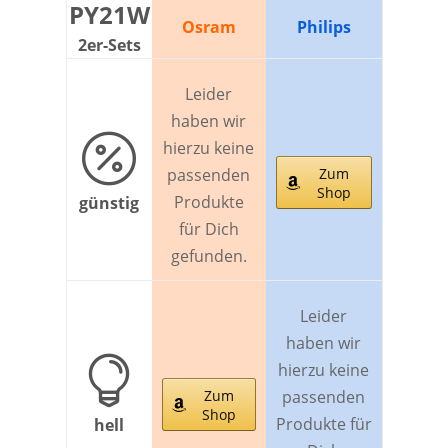
PY21W
Osram
Philips
2er-Sets
Leider
haben wir

hierzu keine
passenden
Zum
Shop
Produkte
günstig
für Dich
gefunden.
Leider
haben wir

hierzu keine
Zum
passenden
Shop
Produkte für
hell