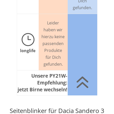
Dich
gefunden.
Leider
haben wir
}
hierzu keine
passenden
Produkte
longlife
für Dich
gefunden.
6
Unsere PY21W-
Empfehlung:
jetzt Birne wechseln!
Seitenblinker für Dacia Sandero 3