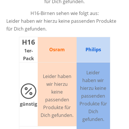
für Dich gefunden.
H16-Birnen sehen wie folgt aus:
Leider haben wir hierzu keine passenden Produkte
für Dich gefunden.
H16
Osram
Philips
1er-
Pack
Leider
Leider haben
haben wir
wir hierzu

hierzu keine
keine
passenden
passenden
Produkte für
günstig
Produkte für
Dich
Dich gefunden.
gefunden.