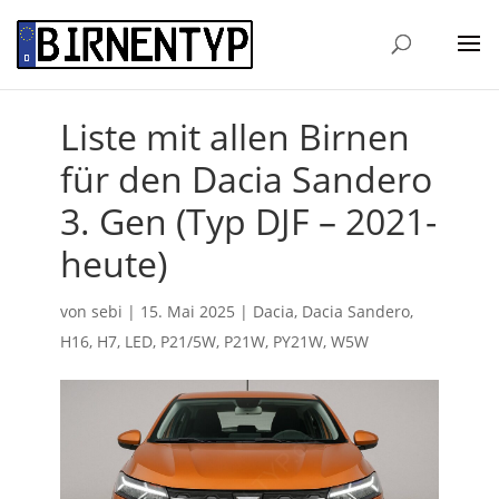
Liste mit allen Birnen
für den Dacia Sandero
3. Gen (Typ DJF – 2021-
heute)
von
sebi
|
15. Mai 2025
|
Dacia
,
Dacia Sandero
,
H16
,
H7
,
LED
,
P21/5W
,
P21W
,
PY21W
,
W5W