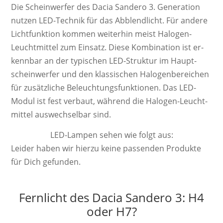
Die Schein­werf­er des Dacia Sandero 3. Ge­ne­ra­ti­on
nutzen LED-Technik für das Abblendlicht. Für andere
Licht­funk­tion kom­men wei­ter­hin meist Ha­lo­gen-
Leucht­mittel zum Ein­satz. Diese Kom­bi­na­tion ist er­
kenn­bar an der ty­pi­schen LED-Struktur im Haupt­
schein­werfer und den klas­sisch­en Ha­lo­gen­be­reich­en
für zu­sätz­liche Be­leucht­ungs­funk­tion­en. Das LED-
Modul ist fest ver­baut, wäh­rend die Ha­lo­gen-Leucht­
mittel aus­wech­sel­bar sind.
LED-Lampen sehen wie folgt aus:
Leider haben wir hierzu keine passenden Produkte
für Dich gefunden.
Fernlicht des Dacia Sandero 3: H4
oder H7?