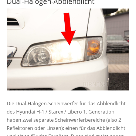
Dual-Halogen-Abblendlicht
Die Dual-Ha­lo­gen-Schein­werf­er für das Abblendlicht
des Hyundai H-1 / Starex / Libero 1. Ge­ne­ra­ti­on
haben zwei se­pa­ra­te Schein­werf­er­be­rei­che (also 2
Re­flek­tor­en oder Lin­sen): einen für das Ab­blend­licht