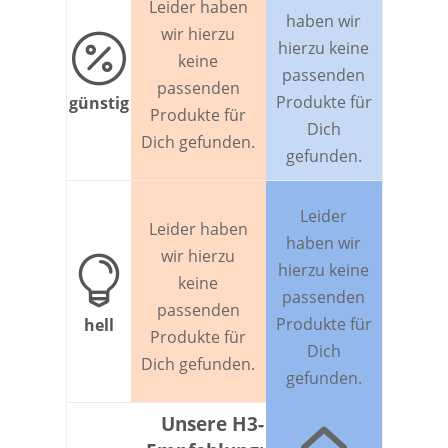
Leider haben
haben wir
wir hierzu

hierzu keine
keine
passenden
passenden
Produkte für
günstig
Produkte für
Dich
Dich gefunden.
gefunden.
Leider
Leider haben
haben wir
wir hierzu

hierzu keine
keine
passenden
passenden
Produkte für
hell
Produkte für
Dich
Dich gefunden.
gefunden.
Unsere H3-