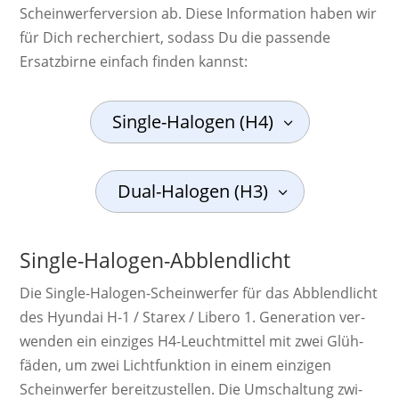
Scheinwerferversion ab. Diese Information haben wir
für Dich recherchiert, sodass Du die passende
Ersatzbirne einfach finden kannst:
Single-Halogen (H4)
Dual-Halogen (H3)
Single-Halogen-Abblendlicht
Die Single-Ha­lo­gen-Schein­werf­er für das Abblendlicht
des Hyundai H-1 / Starex / Libero 1. Ge­ne­ra­ti­on ver­
wen­den ein ein­zi­ges H4-Leucht­mit­tel mit zwei Glüh­
fäden, um zwei Licht­funk­tion in einem ein­zi­gen
Schein­werf­er bereit­zu­stel­len. Die Um­schal­tung zwi­