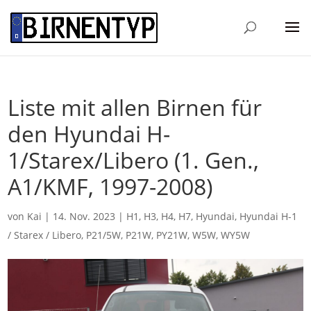
Liste mit allen Birnen für
den Hyundai H-
1/Starex/Libero (1. Gen.,
A1/KMF, 1997-2008)
von
Kai
|
14. Nov. 2023
|
H1
,
H3
,
H4
,
H7
,
Hyundai
,
Hyundai H-1
/ Starex / Libero
,
P21/5W
,
P21W
,
PY21W
,
W5W
,
WY5W