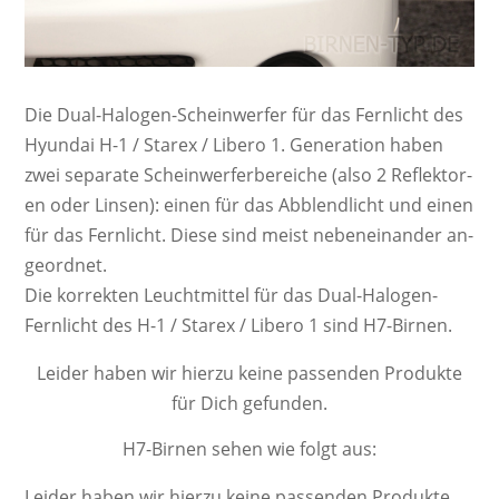
Die Dual-Ha­lo­gen-Schein­werf­er für das Fernlicht des
Hyundai H-1 / Starex / Libero 1. Ge­ne­ra­ti­on haben
zwei se­pa­ra­te Schein­werf­er­be­rei­che (also 2 Re­flek­tor­
en oder Lin­sen): einen für das Ab­blend­licht und einen
für das Fern­licht. Diese sind meist neben­ein­ander an­
ge­ord­net.
Die kor­rek­ten Leucht­mit­tel für das Dual-Halogen-
Fernlicht des H-1 / Starex / Libero 1 sind H7-Birnen.
Leider haben wir hierzu keine passenden Produkte
für Dich gefunden.
H7-Birnen sehen wie folgt aus:
Leider haben wir hierzu keine passenden Produkte