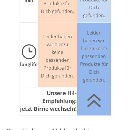
hell
Produkte für
Dich
Dich gefunden.
gefunden.
Leider
Leider haben
haben wir
wir hierzu
}
hierzu keine
keine
passenden
passenden
Produkte für
longlife
Produkte für
Dich
Dich gefunden.
gefunden.
6
Unsere H4-
Empfehlung:
jetzt Birne wechseln!