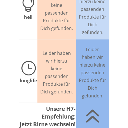

hierzu keine
keine
passenden
passenden
Produkte für
hell
Produkte für
Dich
Dich gefunden.
gefunden.
Leider
Leider haben
haben wir
wir hierzu
}
hierzu keine
keine
passenden
passenden
Produkte für
longlife
Produkte für
Dich
Dich gefunden.
gefunden.
6
Unsere H7-
Empfehlung:
jetzt Birne wechseln!