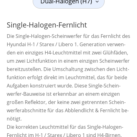
Dual-Halogen (H7)
Single-Halogen-Fernlicht
Die Single-Ha­lo­gen-Schein­werf­er für das Fernlicht des
Hyundai H-1 / Starex / Libero 1. Ge­ne­ra­ti­on ver­wen­
den ein ein­zi­ges H4-Leucht­mit­tel mit zwei Glüh­fäden,
um zwei Licht­funk­tion in einem ein­zi­gen Schein­werf­er
bereit­zu­stel­len. Die Um­schal­tung zwi­schen den Licht­
funk­tion er­folgt di­rekt im Leucht­mittel, das für beide
Auf­ga­ben kons­tru­iert wurde. Diese Single-Schein­
werf­er-Bau­weise ist er­kenn­bar an einem ein­zi­gen
großen Re­flek­tor, der keine zwei ge­trenn­ten Schein­
werf­er­ab­schnit­te für das Ab­blend­licht & Fern­licht be­
nö­tigt.
Die kor­rek­ten Leucht­mittel für das Single-Halogen-
Fernlicht im H-1 / Starex / Libero 1 sind H4-Birnen.