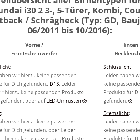
ell­übersicht aller Birnen­typen fü
ndai i30 2 3-, 5-Türer, Kombi, Co
tback / Schrägheck (Typ: GD, Bau
06/2011 bis 10/2016):
Vorne /
Hinten 
Front­scheinwerfer
Heck­leuc
licht
:
Schlusslicht
:
haben wir hierzu keine passenden
Leider haben wi
e für Dich gefunden.
,
D1S
,
Leider
keine passend
ir hierzu keine passenden Produkte
Produkte für D
 gefunden.
oder auf
LED-Umrüsten
gefunden.
t
:
Bremslicht
:
haben wir hierzu keine passenden
Leider haben wi
e für Dich gefunden.
oder
Leider
keine passend
ir hierzu keine passenden Produkte
Produkte für D