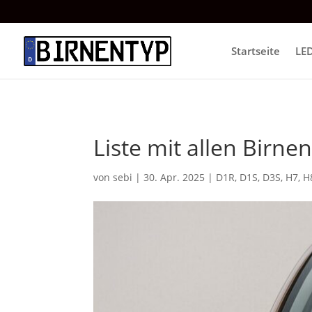
Startseite
LE
Liste mit allen Birne
von
sebi
|
30. Apr. 2025
|
D1R
,
D1S
,
D3S
,
H7
,
H