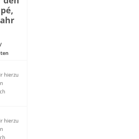
r den
upé,
jahr
/
hten
r hierzu
en
ich
r hierzu
en
ich