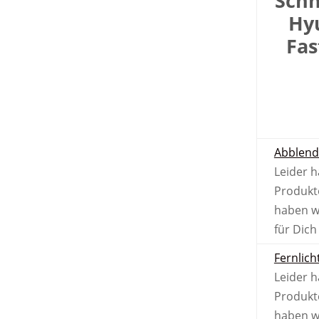
Schn
Hyu
Fas
Abblend
Leider 
Produkt
haben w
für Dich
Fernlich
Leider 
Produkt
haben w