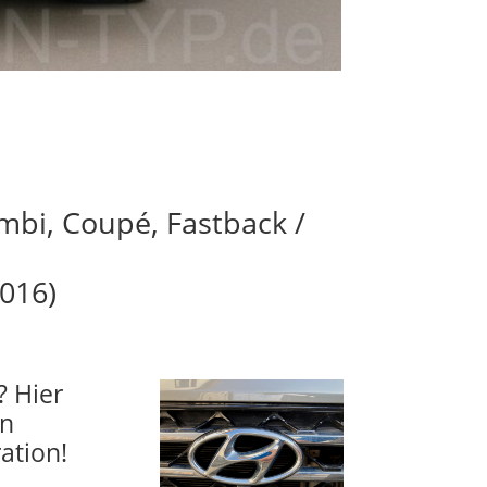
ombi, Coupé, Fastback /
016)
? Hier
en
ation!