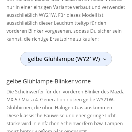
nur in einer einzigen Variante verbaut und verwendet
ausschließlich WY21W. Für dieses Modell ist
ausschließlich dieser Leuchtmitteltyp für den
vorderen Blinker vorgesehen, sodass Du sicher sein
kannst, die richtige Ersatzbirne zu kaufen:
gelbe Glühlampe (WY21W)
gelbe Glühlampe-Blinker vorne
Die Schein­werf­er für den vorderen Blinker des Mazda
MX-5 / Miata 4. Ge­ne­ra­ti­on nutzen gelbe WY21W-
Glüh­bir­nen, die ohne Ha­lo­gen-Gas aus­kom­men.
Diese klas­si­sche Bau­weise und eher ge­ringe Licht­
stärke wird in ein­fachen Schein­werf­ern bzw. Lam­pen
meist hinter weißem Glas ein­gesetzt.