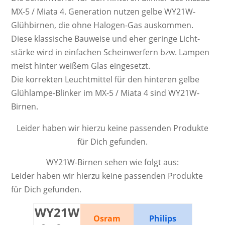
MX-5 / Miata 4. Ge­ne­ra­ti­on nutzen gelbe WY21W-
Glüh­bir­nen, die ohne Ha­lo­gen-Gas aus­kom­men.
Diese klas­si­sche Bau­weise und eher ge­ringe Licht­
stärke wird in ein­fachen Schein­werf­ern bzw. Lam­pen
meist hinter weißem Glas ein­gesetzt.
Die kor­rek­ten Leucht­mittel für den hinteren gelbe
Glühlampe-Blinker im MX-5 / Miata 4 sind WY21W-
Birnen.
Leider haben wir hierzu keine passenden Produkte
für Dich gefunden.
WY21W-Birnen sehen wie folgt aus:
Leider haben wir hierzu keine passenden Produkte
für Dich gefunden.
WY21W
Osram
Philips