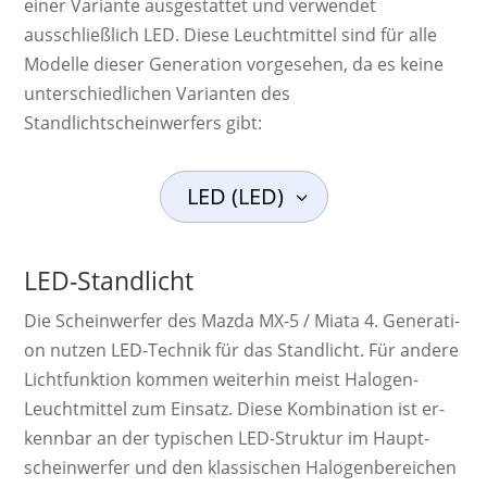
einer Variante ausgestattet und verwendet
ausschließlich LED. Diese Leuchtmittel sind für alle
Modelle dieser Generation vorgesehen, da es keine
unterschiedlichen Varianten des
Standlichtscheinwerfers gibt:
LED (LED)
LED-Standlicht
Die Schein­werf­er des Mazda MX-5 / Miata 4. Ge­ne­ra­ti­
on nutzen LED-Technik für das Standlicht. Für andere
Licht­funk­tion kom­men wei­ter­hin meist Ha­lo­gen-
Leucht­mittel zum Ein­satz. Diese Kom­bi­na­tion ist er­
kenn­bar an der ty­pi­schen LED-Struktur im Haupt­
schein­werfer und den klas­sisch­en Ha­lo­gen­be­reich­en