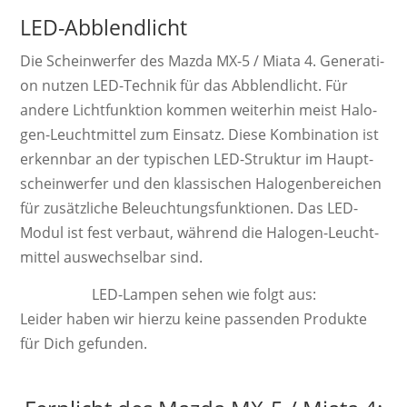
LED-Abblendlicht
Die Schein­werf­er des Mazda MX-5 / Miata 4. Ge­ne­ra­ti­
on nutzen LED-Technik für das Abblendlicht. Für
andere Licht­funk­tion kom­men wei­ter­hin meist Ha­lo­
gen-Leucht­mittel zum Ein­satz. Diese Kom­bi­na­tion ist
er­kenn­bar an der ty­pi­schen LED-Struktur im Haupt­
schein­werfer und den klas­sisch­en Ha­lo­gen­be­reich­en
für zu­sätz­liche Be­leucht­ungs­funk­tion­en. Das LED-
Modul ist fest ver­baut, wäh­rend die Ha­lo­gen-Leucht­
mittel aus­wech­sel­bar sind.
LED-Lampen sehen wie folgt aus:
Leider haben wir hierzu keine passenden Produkte
für Dich gefunden.