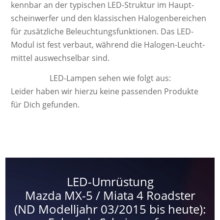
kenn­bar an der ty­pi­schen LED-Struktur im Haupt­
schein­werfer und den klas­sisch­en Ha­lo­gen­be­reich­en
für zu­sätz­liche Be­leucht­ungs­funk­tion­en. Das LED-
Modul ist fest ver­baut, wäh­rend die Ha­lo­gen-Leucht­
mittel aus­wech­sel­bar sind.
LED-Lampen sehen wie folgt aus:
Leider haben wir hierzu keine passenden Produkte
für Dich gefunden.
LED-Umrüstung
Mazda MX-5 / Miata 4 Roadster
(ND Modelljahr 03/2015 bis heute):