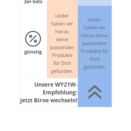
2er-Sets
Leider
Leider
haben wir
haben wir
hierzu

hierzu keine
keine
passenden
passenden
Produkte für
günstig
Produkte
Dich
für Dich
gefunden.
gefunden.
6
Unsere WY21W-
Empfehlung:
jetzt Birne wechseln!