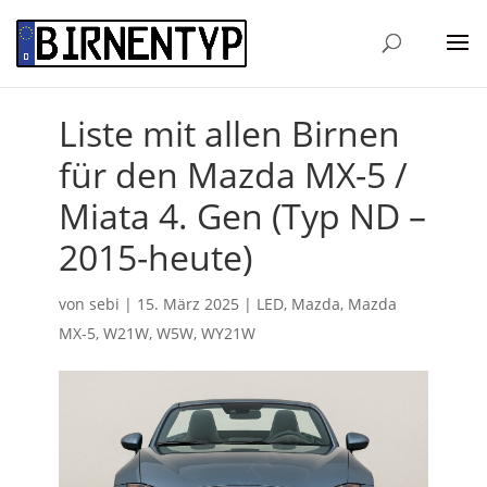
Liste mit allen Birnen
für den Mazda MX-5 /
Miata 4. Gen (Typ ND –
2015-heute)
von
sebi
|
15. März 2025
|
LED
,
Mazda
,
Mazda
MX-5
,
W21W
,
W5W
,
WY21W