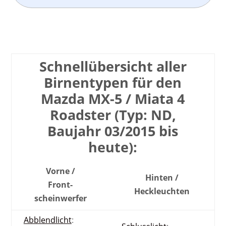
Schnell­übersicht aller
Birnen­typen für den
Mazda MX-5 / Miata 4
Roadster (Typ: ND,
Baujahr 03/2015 bis
heute):
Vorne /
Hinten /
Front­
Heck­leuchten
scheinwerfer
Abblendlicht
: