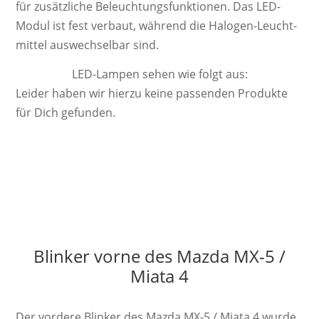
für zu­sätz­liche Be­leucht­ungs­funk­tion­en. Das LED-
Modul ist fest ver­baut, wäh­rend die Ha­lo­gen-Leucht­
mittel aus­wech­sel­bar sind.
LED-Lampen sehen wie folgt aus:
Leider haben wir hierzu keine passenden Produkte
für Dich gefunden.
Blinker vorne des Mazda MX-5 /
Miata 4
Der vordere Blinker des Mazda MX-5 / Miata 4 wurde