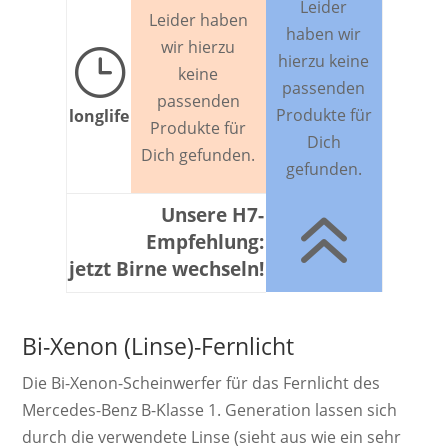
Leider
Leider haben
haben wir
wir hierzu
}
hierzu keine
keine
passenden
passenden
Produkte für
longlife
Produkte für
Dich
Dich gefunden.
gefunden.
6
Unsere H7-
Empfehlung:
jetzt Birne wechseln!
Bi-Xenon (Linse)-Fernlicht
Die Bi-Xenon-Schein­werf­er für das Fernlicht des
Mercedes-Benz B-Klasse 1. Ge­ne­ra­ti­on las­sen sich
durch die ver­wen­dete Linse (sieht aus wie ein sehr