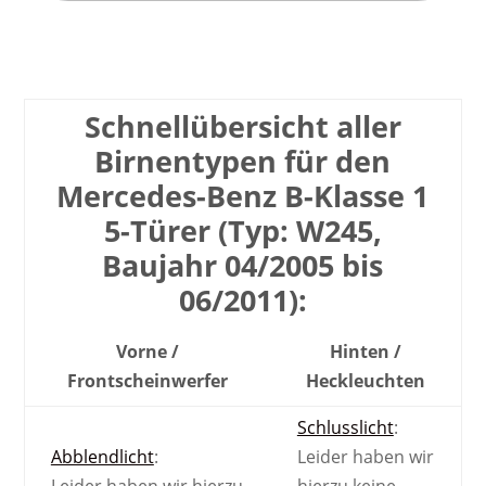
Schnell­übersicht aller
Birnen­typen für den
Mercedes-Benz B-Klasse 1
5-Türer (Typ: W245,
Baujahr 04/2005 bis
06/2011):
Vorne /
Hinten /
Front­scheinwerfer
Heck­leuchten
Schlusslicht
:
Abblendlicht
:
Leider haben wir
Leider haben wir hierzu
hierzu keine