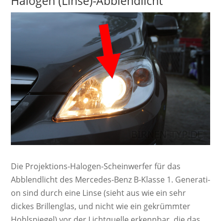
Halogen (Linse)-Abblendlicht
Die Pro­jek­ti­ons-Ha­lo­gen-Schein­werf­er für das
Abblendlicht des Mercedes-Benz B-Klasse 1. Ge­ne­ra­ti­
on sind durch eine Linse (sieht aus wie ein sehr
dickes Brillen­glas, und nicht wie ein ge­krümm­ter
Hohl­spie­gel) vor der Lichtquelle er­kenn­bar, die das