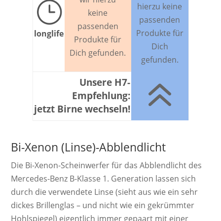
}
hierzu keine
keine
passenden
passenden
Produkte für
longlife
Produkte für
Dich
Dich gefunden.
gefunden.
6
Unsere H7-
Empfehlung:
jetzt Birne wechseln!
Bi-Xenon (Linse)-Abblendlicht
Die Bi-Xenon-Schein­werf­er für das Abblendlicht des
Mercedes-Benz B-Klasse 1. Ge­ne­ra­ti­on las­sen sich
durch die ver­wen­dete Linse (sieht aus wie ein sehr
dickes Brillen­glas – und nicht wie ein ge­krümm­ter
Hohl­spiegel) ei­gent­lich immer ge­paart mit einer