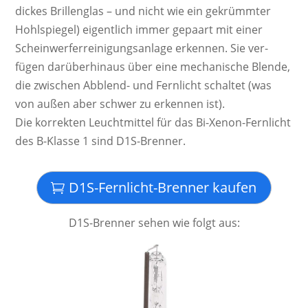
dickes Brillen­glas – und nicht wie ein ge­krümm­ter
Hohl­spiegel) ei­gent­lich immer ge­paart mit einer
Schein­werf­er­rei­ni­gungs­an­lage er­ken­nen. Sie ver­
fügen da­rü­ber­hinaus über eine mecha­nische Blende,
die zwi­schen Ab­blend­- und Fern­licht schal­tet (was
von außen aber schwer zu er­ken­nen ist).
Die kor­rek­ten Leucht­mittel für das Bi-Xenon-Fernlicht
des B-Klasse 1 sind D1S-Brenner.
D1S-Fernlicht-Brenner kaufen
D1S-Brenner sehen wie folgt aus: