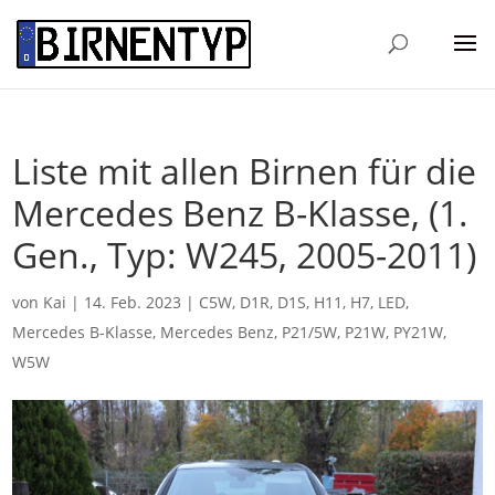
Liste mit allen Birnen für die
Mercedes Benz B-Klasse, (1.
Gen., Typ: W245, 2005-2011)
von
Kai
|
14. Feb. 2023
|
C5W
,
D1R
,
D1S
,
H11
,
H7
,
LED
,
Mercedes B-Klasse
,
Mercedes Benz
,
P21/5W
,
P21W
,
PY21W
,
W5W