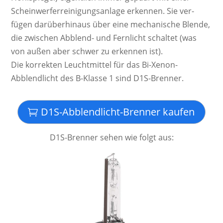
Schein­werf­er­rei­ni­gungs­an­lage er­ken­nen. Sie ver­
fügen da­rü­ber­hinaus über eine mecha­nische Blende,
die zwi­schen Ab­blend­- und Fern­licht schal­tet (was
von außen aber schwer zu er­ken­nen ist).
Die kor­rek­ten Leucht­mittel für das Bi-Xenon-
Abblendlicht des B-Klasse 1 sind D1S-Brenner.
D1S-Abblendlicht-Brenner kaufen
D1S-Brenner sehen wie folgt aus: