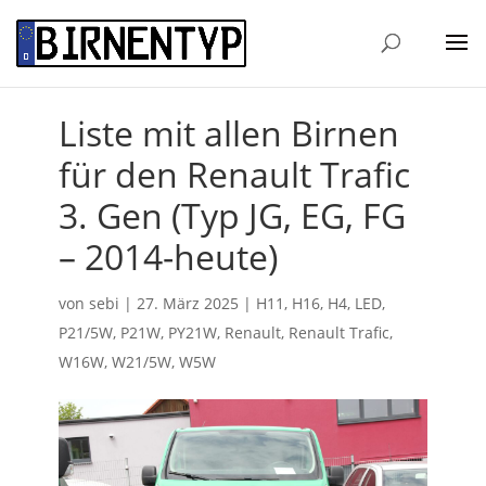
Liste mit allen Birnen
für den Renault Trafic
3. Gen (Typ JG, EG, FG
– 2014-heute)
von
sebi
|
27. März 2025
|
H11
,
H16
,
H4
,
LED
,
P21/5W
,
P21W
,
PY21W
,
Renault
,
Renault Trafic
,
W16W
,
W21/5W
,
W5W