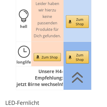
Leider haben
wir hierzu

keine
Zum
passenden
Shop
hell
Produkte für
Dich gefunden.
}
Zum
Zum Shop
Shop
longlife
6
Unsere H4-
Empfehlung:
jetzt Birne wechseln!
LED-Fernlicht