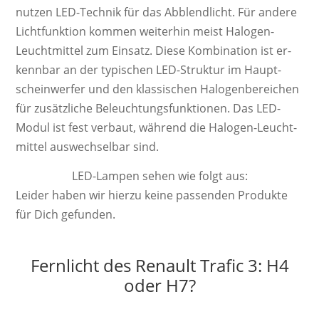
nutzen LED-Technik für das Abblendlicht. Für andere
Licht­funk­tion kom­men wei­ter­hin meist Ha­lo­gen-
Leucht­mittel zum Ein­satz. Diese Kom­bi­na­tion ist er­
kenn­bar an der ty­pi­schen LED-Struktur im Haupt­
schein­werfer und den klas­sisch­en Ha­lo­gen­be­reich­en
für zu­sätz­liche Be­leucht­ungs­funk­tion­en. Das LED-
Modul ist fest ver­baut, wäh­rend die Ha­lo­gen-Leucht­
mittel aus­wech­sel­bar sind.
LED-Lampen sehen wie folgt aus:
Leider haben wir hierzu keine passenden Produkte
für Dich gefunden.
Fernlicht des Renault Trafic 3: H4
oder H7?