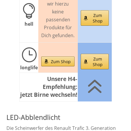
wir hierzu

keine
Zum
passenden
Shop
hell
Produkte für
Dich gefunden.
}
Zum
Zum Shop
Shop
longlife
6
Unsere H4-
Empfehlung:
jetzt Birne wechseln!
LED-Abblendlicht
Die Schein­werf­er des Renault Trafic 3. Ge­ne­ra­ti­on