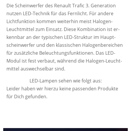
Die Schein­werf­er des Renault Trafic 3. Ge­ne­ra­ti­on
nutzen LED-Technik für das Fernlicht. Für andere
Licht­funk­tion kom­men wei­ter­hin meist Ha­lo­gen-
Leucht­mittel zum Ein­satz. Diese Kom­bi­na­tion ist er­
kenn­bar an der ty­pi­schen LED-Struktur im Haupt­
schein­werfer und den klas­sisch­en Ha­lo­gen­be­reich­en
für zu­sätz­liche Be­leucht­ungs­funk­tion­en. Das LED-
Modul ist fest ver­baut, wäh­rend die Ha­lo­gen-Leucht­
mittel aus­wech­sel­bar sind.
LED-Lampen sehen wie folgt aus:
Leider haben wir hierzu keine passenden Produkte
für Dich gefunden.