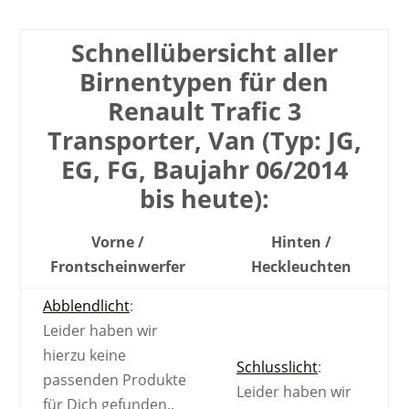
Schnell­übersicht aller
Birnen­typen für den
Renault Trafic 3
Transporter, Van (Typ: JG,
EG, FG, Baujahr 06/2014
bis heute):
Vorne /
Hinten /
Front­scheinwerfer
Heck­leuchten
Abblendlicht
:
Leider haben wir
hierzu keine
Schlusslicht
:
passenden Produkte
Leider haben wir
für Dich gefunden.
,