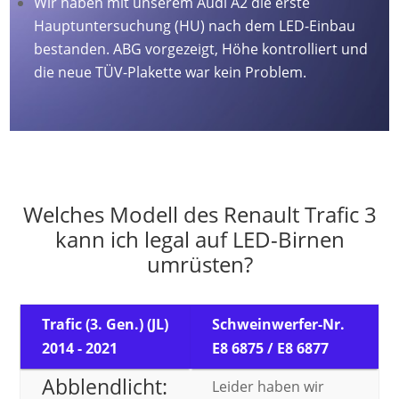
Wir haben mit unserem Audi A2 die erste
Hauptuntersuchung (HU) nach dem LED-Einbau
bestanden. ABG vorgezeigt, Höhe kontrolliert und
die neue TÜV-Plakette war kein Problem.
Welches Modell des Renault Trafic 3
kann ich legal auf LED-Birnen
umrüsten?
Trafic (3. Gen.) (JL)
Schweinwerfer-Nr.
2014 - 2021
E8 6875 / E8 6877
Abblendlicht:
Leider haben wir