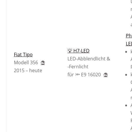
Ph
LE
💡 H7-LED
Fiat Tipo
LED-Abblendlicht &
Modell 356
-Fernlicht
2015 – heute
für 🔦 E9 16020