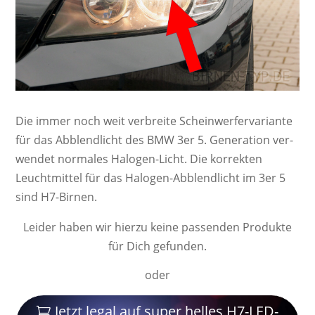
Die immer noch weit ver­breite Schein­werf­er­va­ri­ante
für das Abblendlicht des BMW 3er 5. Ge­ne­ra­ti­on ver­
wendet nor­ma­les Ha­lo­gen-Licht. Die kor­rek­ten
Leucht­mittel für das Halogen-Abblendlicht im 3er 5
sind H7-Birnen.
Leider haben wir hierzu keine passenden Produkte
für Dich gefunden.
oder
Jetzt legal auf super helles H7-LED-