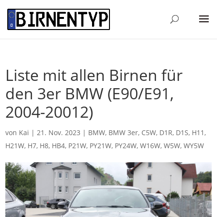
Liste mit allen Birnen für
den 3er BMW (E90/E91,
2004-20012)
von
Kai
|
21. Nov. 2023
|
BMW
,
BMW 3er
,
C5W
,
D1R
,
D1S
,
H11
,
H21W
,
H7
,
H8
,
HB4
,
P21W
,
PY21W
,
PY24W
,
W16W
,
W5W
,
WY5W