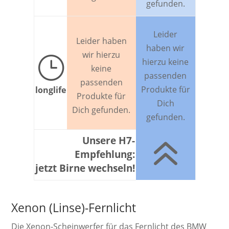
gefunden.
Leider
Leider haben
haben wir
wir hierzu
}
hierzu keine
keine
passenden
passenden
Produkte für
longlife
Produkte für
Dich
Dich gefunden.
gefunden.
6
Unsere H7-
Empfehlung:
jetzt Birne wechseln!
Xenon (Linse)-Fernlicht
Die Xenon-Schein­werf­er für das Fernlicht des BMW