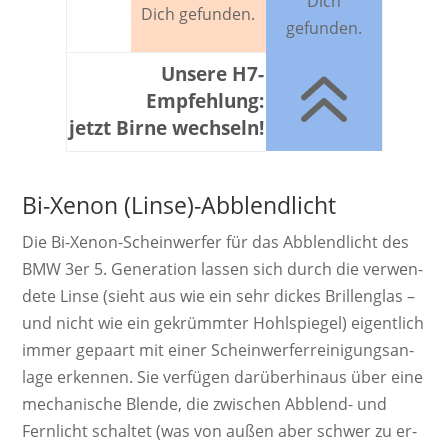
Dich
Dich gefunden.
gefunden.
6
Unsere H7-
Empfehlung:
jetzt Birne wechseln!
Bi-Xenon (Linse)-Abblendlicht
Die Bi-Xenon-Schein­werf­er für das Abblendlicht des
BMW 3er 5. Ge­ne­ra­ti­on las­sen sich durch die ver­wen­
dete Linse (sieht aus wie ein sehr dickes Brillen­glas –
und nicht wie ein ge­krümm­ter Hohl­spiegel) ei­gent­lich
immer ge­paart mit einer Schein­werf­er­rei­ni­gungs­an­
lage er­ken­nen. Sie ver­fügen da­rü­ber­hinaus über eine
mecha­nische Blende, die zwi­schen Ab­blend­- und
Fern­licht schal­tet (was von außen aber schwer zu er­