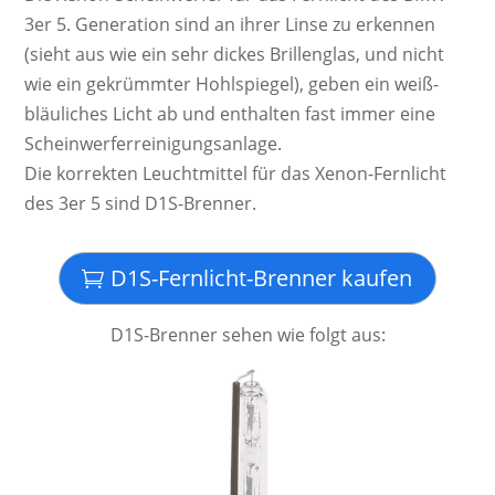
3er 5. Ge­ne­ra­ti­on sind an ihrer Lin­se zu er­ken­nen
(sieht aus wie ein sehr dickes Bril­len­glas, und nicht
wie ein ge­krümm­ter Hohl­spie­gel), geben ein weiß-
bläu­lich­es Licht ab und ent­hal­ten fast immer eine
Schein­werf­er­rei­ni­gungs­anlage.
Die kor­rek­ten Leucht­mittel für das Xenon-Fernlicht
des 3er 5 sind D1S-Brenner.
D1S-Fernlicht-Brenner kaufen
D1S-Brenner sehen wie folgt aus: