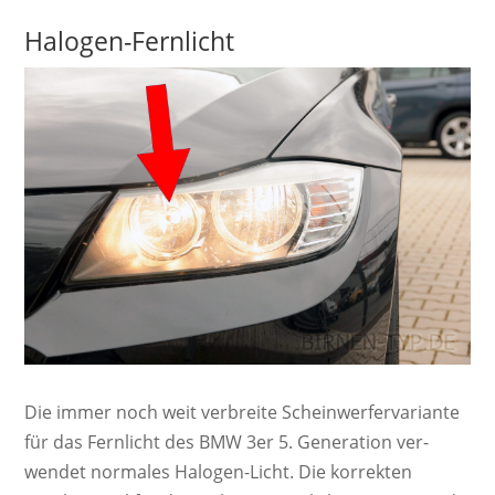
Halogen-Fernlicht
Die immer noch weit ver­breite Schein­werf­er­va­ri­ante
für das Fernlicht des BMW 3er 5. Ge­ne­ra­ti­on ver­
wendet nor­ma­les Ha­lo­gen-Licht. Die kor­rek­ten