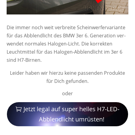
Die immer noch weit ver­breite Schein­werf­er­va­ri­ante
für das Abblendlicht des BMW 3er 6. Ge­ne­ra­ti­on ver­
wendet nor­ma­les Ha­lo­gen-Licht. Die kor­rek­ten
Leucht­mittel für das Halogen-Abblendlicht im 3er 6
sind H7-Birnen.
Leider haben wir hierzu keine passenden Produkte
für Dich gefunden.
oder
Jetzt legal auf super helles H7-LED-
Abblendlicht umrüsten!