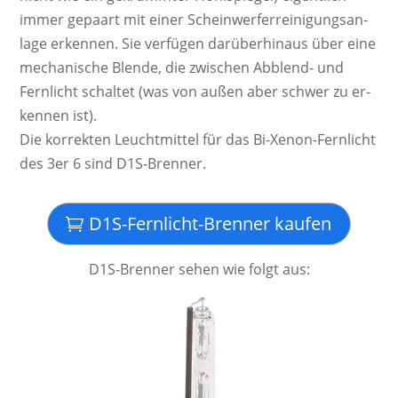
immer ge­paart mit einer Schein­werf­er­rei­ni­gungs­an­
lage er­ken­nen. Sie ver­fügen da­rü­ber­hinaus über eine
mecha­nische Blende, die zwi­schen Ab­blend­- und
Fern­licht schal­tet (was von außen aber schwer zu er­
ken­nen ist).
Die kor­rek­ten Leucht­mittel für das Bi-Xenon-Fernlicht
des 3er 6 sind D1S-Brenner.
D1S-Fernlicht-Brenner kaufen
D1S-Brenner sehen wie folgt aus: