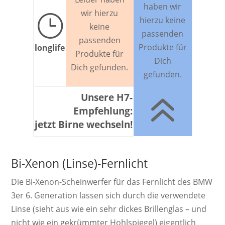
haben wir
wir hierzu
}
hierzu keine
keine
passenden
passenden
Produkte für
longlife
Produkte für
Dich
Dich gefunden.
gefunden.
6
Unsere H7-
Empfehlung:
jetzt Birne wechseln!
Bi-Xenon (Linse)-Fernlicht
Die Bi-Xenon-Schein­werf­er für das Fernlicht des BMW
3er 6. Ge­ne­ra­ti­on las­sen sich durch die ver­wen­dete
Linse (sieht aus wie ein sehr dickes Brillen­glas – und
nicht wie ein ge­krümm­ter Hohl­spiegel) ei­gent­lich