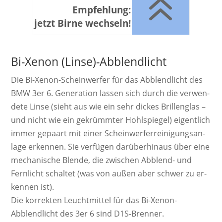
6
Empfehlung:
jetzt Birne wechseln!
Bi-Xenon (Linse)-Abblendlicht
Die Bi-Xenon-Schein­werf­er für das Abblendlicht des
BMW 3er 6. Ge­ne­ra­ti­on las­sen sich durch die ver­wen­
dete Linse (sieht aus wie ein sehr dickes Brillen­glas –
und nicht wie ein ge­krümm­ter Hohl­spiegel) ei­gent­lich
immer ge­paart mit einer Schein­werf­er­rei­ni­gungs­an­
lage er­ken­nen. Sie ver­fügen da­rü­ber­hinaus über eine
mecha­nische Blende, die zwi­schen Ab­blend­- und
Fern­licht schal­tet (was von außen aber schwer zu er­
ken­nen ist).
Die kor­rek­ten Leucht­mittel für das Bi-Xenon-
Abblendlicht des 3er 6 sind D1S-Brenner.