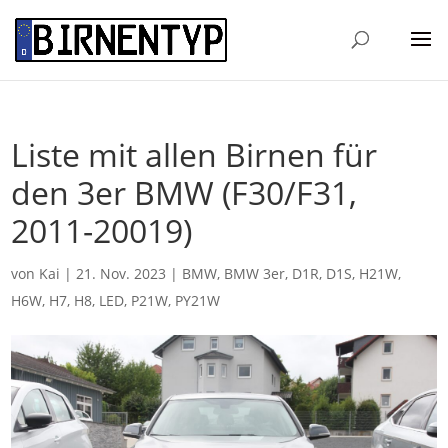
Liste mit allen Birnen für
den 3er BMW (F30/F31,
2011-20019)
von
Kai
|
21. Nov. 2023
|
BMW
,
BMW 3er
,
D1R
,
D1S
,
H21W
,
H6W
,
H7
,
H8
,
LED
,
P21W
,
PY21W