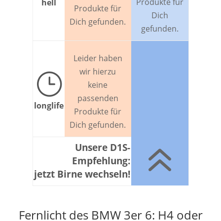
Produkte für
hell
Produkte für
Dich
Dich gefunden.
gefunden.
Leider haben
wir hierzu
}
keine
passenden
longlife
Produkte für
Dich gefunden.
6
Unsere D1S-
Empfehlung:
jetzt Birne wechseln!
Fernlicht des BMW 3er 6: H4 oder